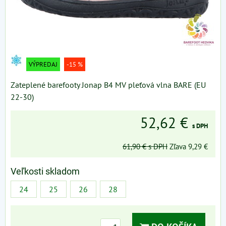
VÝPREDAJ
-15 %
Zateplené barefooty Jonap B4 MV pleťová vlna BARE (EU
22-30)
52,62 €
s DPH
61,90 €
s DPH
Zľava
9,29 €
Veľkosti skladom
24
25
26
28