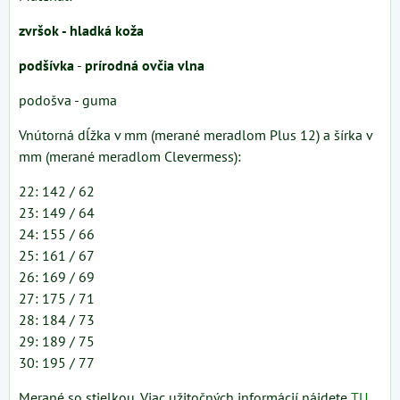
zvršok - hladká koža
podšívka
-
prírodná ovčia vlna
podošva - guma
Vnútorná dĺžka v mm (merané meradlom Plus 12) a šírka v
mm (merané meradlom Clevermess):
22: 142 / 62
23: 149 / 64
24: 155 / 66
25: 161 / 67
26: 169 / 69
27: 175 / 71
28: 184 / 73
29: 189 / 75
30: 195 / 77
Merané so stielkou. Viac užitočných informácií nájdete
TU