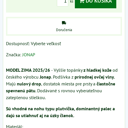
DO KOŠÍKA
ks
Doručenia
Dostupnosť:
Vyberte veľkosť
Značka:
JONAP
MODEL ZIMA 2025/26
- Vyššie topánky
z hladkej kože
od
českého výrobcu
Jonap
. Podšívka z
prírodnej ovčej vlny.
Majú
nulový drop
, dostatok miesta pre prsty a
čiastočne
spevnenú pätu
. Dodávané s rovnou vyberateľnou
zateplenou stielkou.
Sú vhodné na nohu typu plutvička, dominantný palec a
dajú sa utiahnuť aj na úzky členok.
Materiál: