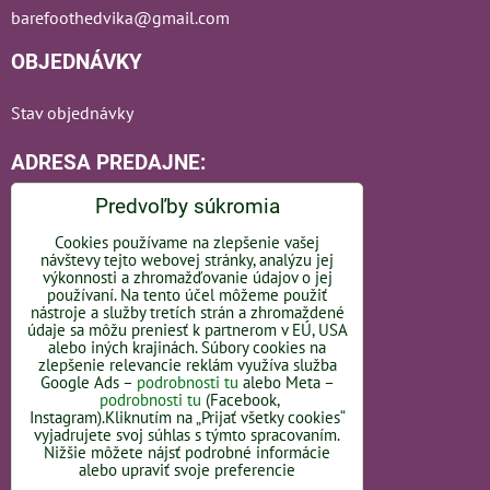
barefoothedvika@gmail.com
OBJEDNÁVKY
Stav objednávky
ADRESA PREDAJNE:
Predvoľby súkromia
Cookies používame na zlepšenie vašej
návštevy tejto webovej stránky, analýzu jej
Bratislavská 110
výkonnosti a zhromažďovanie údajov o jej
používaní. Na tento účel môžeme použiť
nástroje a služby tretích strán a zhromaždené
92101 Piešťany
údaje sa môžu preniesť k partnerom v EÚ, USA
alebo iných krajinách. Súbory cookies na
Slovakia
zlepšenie relevancie reklám využíva služba
Google Ads –
podrobnosti tu
alebo Meta –
OTVÁRACIE HODINY -
LINK
podrobnosti tu
(Facebook,
Instagram).Kliknutím na „Prijať všetky cookies“
vyjadrujete svoj súhlas s týmto spracovaním.
Nižšie môžete nájsť podrobné informácie
alebo upraviť svoje preferencie