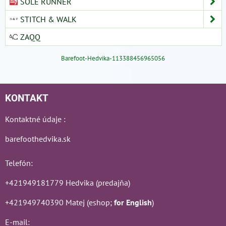
SOLE RUNNER
STITCH & WALK
ZAQQ
Barefoot-Hedvika-113388456965056
KONTAKT
Kontaktné údaje :
barefoothedvika.sk
Telefón:
+421949181779 Hedvika (predajňa)
+421949740390 Matej (eshop;
for English
)
E-mail: