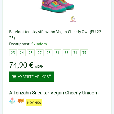
Barefoot tenisky Affenzahn Vegan Cheerly Owl (EU 22-
35)
Dostupnosť:
Skladom
23
24
25
27
28
31
33
34
35
74,90 €
s DPH
VYBERTE VEĽKOSŤ
Affenzahn Sneaker Vegan Cheerly Unicorn
NOVINKA