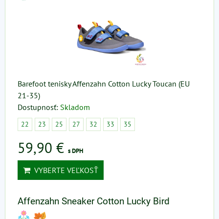
Barefoot tenisky Affenzahn Cotton Lucky Toucan (EU
21-35)
Dostupnosť:
Skladom
22
23
25
27
32
33
35
59,90 €
s DPH
VYBERTE VEĽKOSŤ
Affenzahn Sneaker Cotton Lucky Bird