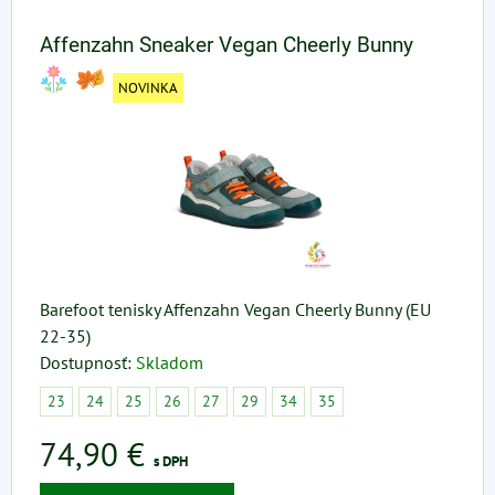
Affenzahn Sneaker Vegan Cheerly Bunny
NOVINKA
Barefoot tenisky Affenzahn Vegan Cheerly Bunny (EU
22-35)
Dostupnosť:
Skladom
23
24
25
26
27
29
34
35
74,90 €
s DPH