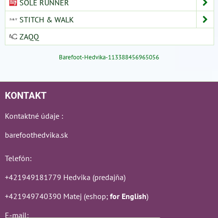
SOLE RUNNER
STITCH & WALK
ZAQQ
Barefoot-Hedvika-113388456965056
KONTAKT
Kontaktné údaje :
barefoothedvika.sk
Telefón:
+421949181779 Hedvika (predajňa)
+421949740390 Matej (eshop;
for English
)
E-mail: