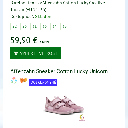
Barefoot tenisky Affenzahn Cotton Lucky Creative
Toucan (EU 21-35)
Dostupnosť:
Skladom
22
23
31
33
34
35
59,90 €
s DPH
VYBERTE VEĽKOSŤ
Affenzahn Sneaker Cotton Lucky Unicorn
DOSKLADNENÉ