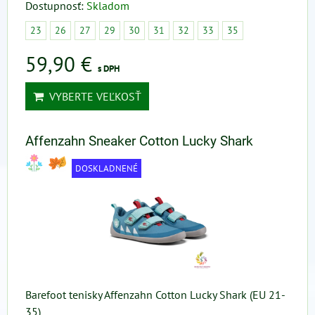
Dostupnosť:
Skladom
23
26
27
29
30
31
32
33
35
59,90 €
s DPH
VYBERTE VEĽKOSŤ
Affenzahn Sneaker Cotton Lucky Shark
DOSKLADNENÉ
Barefoot tenisky Affenzahn Cotton Lucky Shark (EU 21-
35)