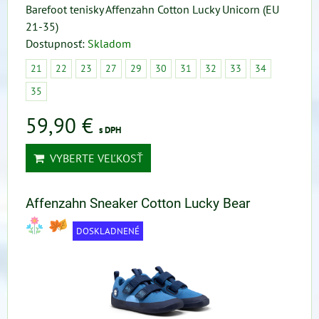
Barefoot tenisky Affenzahn Cotton Lucky Unicorn (EU
21-35)
Dostupnosť:
Skladom
21
22
23
27
29
30
31
32
33
34
35
59,90 €
s DPH
VYBERTE VEĽKOSŤ
Affenzahn Sneaker Cotton Lucky Bear
DOSKLADNENÉ