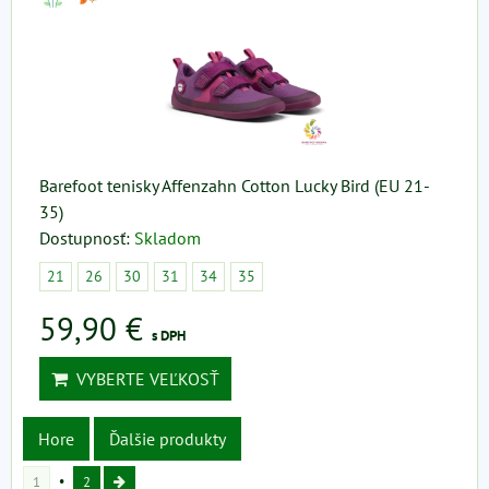
Barefoot tenisky Affenzahn Cotton Lucky Bird (EU 21-
35)
Dostupnosť:
Skladom
21
26
30
31
34
35
59,90 €
s DPH
VYBERTE VEĽKOSŤ
Hore
Ďalšie produkty
1
2