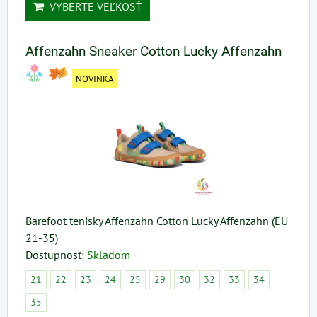
VYBERTE VEĽKOSŤ
Affenzahn Sneaker Cotton Lucky Affenzahn
NOVINKA
Barefoot tenisky Affenzahn Cotton Lucky Affenzahn (EU
21-35)
Dostupnosť:
Skladom
21
22
23
24
25
29
30
32
33
34
35