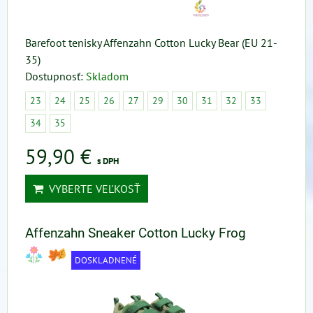
Barefoot tenisky Affenzahn Cotton Lucky Bear (EU 21-
35)
Dostupnosť:
Skladom
23
24
25
26
27
29
30
31
32
33
34
35
59,90 €
s DPH
VYBERTE VEĽKOSŤ
Affenzahn Sneaker Cotton Lucky Frog
DOSKLADNENÉ