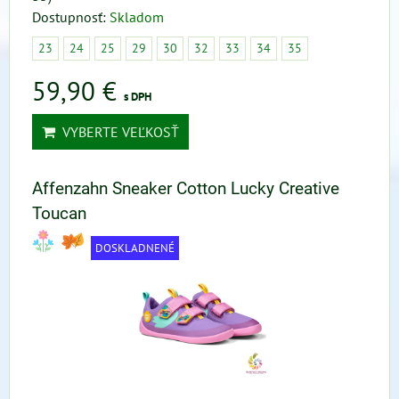
Dostupnosť:
Skladom
23
24
25
29
30
32
33
34
35
59,90 €
s DPH
VYBERTE VEĽKOSŤ
Affenzahn Sneaker Cotton Lucky Creative
Toucan
DOSKLADNENÉ