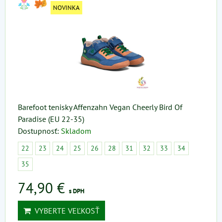
NOVINKA
Barefoot tenisky Affenzahn Vegan Cheerly Bird Of
Paradise (EU 22-35)
Dostupnosť:
Skladom
22
23
24
25
26
28
31
32
33
34
35
74,90 €
s DPH
VYBERTE VEĽKOSŤ