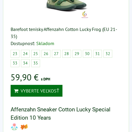
Barefoot tenisky Affenzahn Cotton Lucky Frog (EU 21-
35)
Dostupnosť:
Skladom
23
24
25
26
27
28
29
30
31
32
33
34
35
59,90 €
s DPH
VYBERTE VEĽKOSŤ
Affenzahn Sneaker Cotton Lucky Special
Edition 10 Years