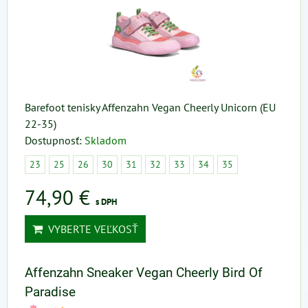
Barefoot tenisky Affenzahn Vegan Cheerly Unicorn (EU
22-35)
Dostupnosť:
Skladom
23
25
26
30
31
32
33
34
35
74,90 €
s DPH
VYBERTE VEĽKOSŤ
Affenzahn Sneaker Vegan Cheerly Bird Of
Paradise