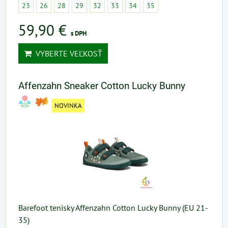
23
26
28
29
32
33
34
35
59,90 €
s DPH
VYBERTE VEĽKOSŤ
Affenzahn Sneaker Cotton Lucky Bunny
NOVINKA
Barefoot tenisky Affenzahn Cotton Lucky Bunny (EU 21-
35)