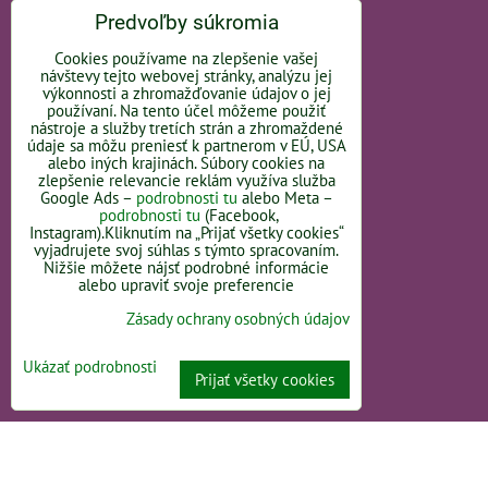
barefoothedvika@gmail.com
Predvoľby súkromia
Cookies používame na zlepšenie vašej
OBJEDNÁVKY
návštevy tejto webovej stránky, analýzu jej
výkonnosti a zhromažďovanie údajov o jej
používaní. Na tento účel môžeme použiť
Stav objednávky
nástroje a služby tretích strán a zhromaždené
údaje sa môžu preniesť k partnerom v EÚ, USA
ADRESA PREDAJNE:
alebo iných krajinách. Súbory cookies na
zlepšenie relevancie reklám využíva služba
Google Ads –
podrobnosti tu
alebo Meta –
podrobnosti tu
(Facebook,
Instagram).Kliknutím na „Prijať všetky cookies“
vyjadrujete svoj súhlas s týmto spracovaním.
Nižšie môžete nájsť podrobné informácie
Bratislavská 110
alebo upraviť svoje preferencie
92101 Piešťany
Zásady ochrany osobných údajov
Slovakia
Ukázať podrobnosti
Prijať všetky cookies
OTVÁRACIE HODINY -
LINK