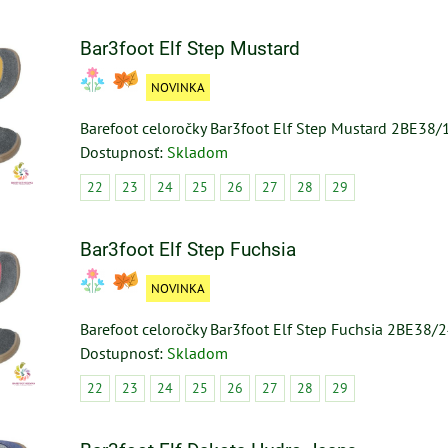
Bar3foot Elf Step Mustard
NOVINKA
Barefoot celoročky Bar3foot Elf Step Mustard 2BE38/
Dostupnosť:
Skladom
22
23
24
25
26
27
28
29
Bar3foot Elf Step Fuchsia
NOVINKA
Barefoot celoročky Bar3foot Elf Step Fuchsia 2BE38/
Dostupnosť:
Skladom
22
23
24
25
26
27
28
29