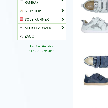
BAMBAS
SLIPSTOP
SOLE RUNNER
STITCH & WALK
ZAQQ
Barefoot-Hedvika-
113388456965056