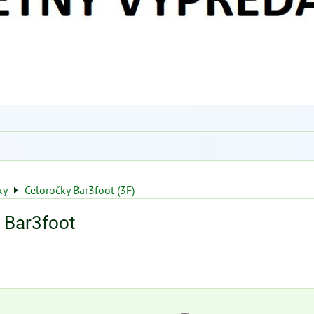
ky
Celoročky Bar3foot (3F)
 Bar3foot