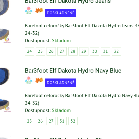
Bar3foot Elf Dakota Hydro Jeans
DOSKLADNENÉ
Barefoot celoročky Bar3foot Elf Dakota Hydro Jeans
24-32)
Dostupnosť:
Skladom
24
25
26
27
28
29
30
31
32
Bar3foot Elf Dakota Hydro Navy Blue
DOSKLADNENÉ
Barefoot celoročky Bar3foot Elf Dakota Hydro Navy 
24-32)
Dostupnosť:
Skladom
25
26
27
31
32