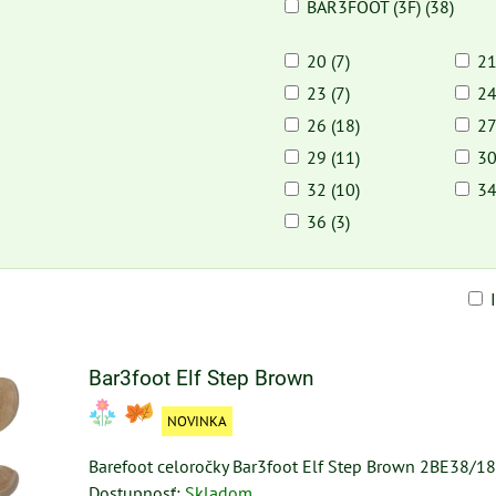
BAR3FOOT (3F) (38)
20 (7)
21
23 (7)
24
26 (18)
27
29 (11)
30
32 (10)
34
36 (3)
am
buľka
Bar3foot Elf Step Brown
NOVINKA
Barefoot celoročky Bar3foot Elf Step Brown 2BE38/18
Dostupnosť:
Skladom