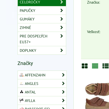
CELOROČKY
Značka:
PAPUČKY
GUMÁKY
ZIMNÉ
Veľkosť:
PRE DOSPELÝCH
EU37+
DOPLNKY
Značky
Mriežka
Zozn
Ta
AFFENZAHN
ANGLES
ANTAL
AYLLA