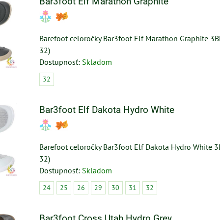
Bar3foot Elf Marathon Graphite
Barefoot celoročky Bar3foot Elf Marathon Graphite 3
32)
Dostupnosť:
Skladom
32
Bar3foot Elf Dakota Hydro White
Barefoot celoročky Bar3foot Elf Dakota Hydro White
32)
Dostupnosť:
Skladom
24
25
26
29
30
31
32
Bar3foot Cross Utah Hydro Grey