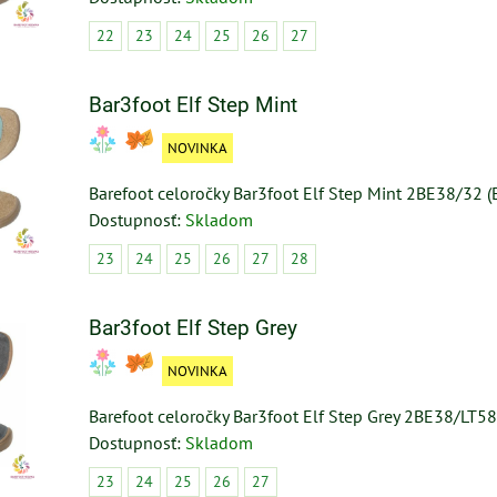
22
23
24
25
26
27
Bar3foot Elf Step Mint
NOVINKA
Barefoot celoročky Bar3foot Elf Step Mint 2BE38/32 
Dostupnosť:
Skladom
23
24
25
26
27
28
Bar3foot Elf Step Grey
NOVINKA
Barefoot celoročky Bar3foot Elf Step Grey 2BE38/LT5
Dostupnosť:
Skladom
23
24
25
26
27