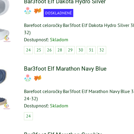
Bar3foot Elf Dakota Hydro Silver
DOSKLADNENÉ
Barefoot celoročky Bar3foot Elf Dakota Hydro Silver
32)
Dostupnosť:
Skladom
24
25
26
28
29
30
31
32
Bar3foot Elf Marathon Navy Blue
Barefoot celoročky Bar3foot Elf Marathon Navy Blue 
24-32)
Dostupnosť:
Skladom
24