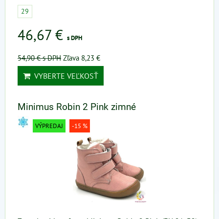
29
46,67 €
s DPH
54,90 €
s DPH
Zľava 8,23 €
VYBERTE VEĽKOSŤ
Minimus Robin 2 Pink zimné
VÝPREDAJ
-15 %