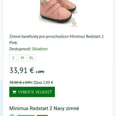
Zimné barefooty pre prvochodcov Minimus Redstart 2
Pink
Dostupnosť:
Skladom
S
M
XL
33,91 €
s DPH
39,90 €
s DPH
Zľava 5,99 €
VYBERTE VEĽKOSŤ
Minimus Redstart 2 Navy zimné