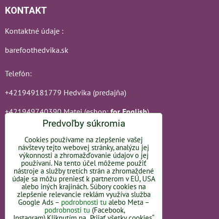
KONTAKT
Kontaktné údaje :
barefoothedvika.sk
Telefón:
+421949181779 Hedvika (predajňa)
+421949740390 Matej (eshop;
for English
)
Predvoľby súkromia
E-mail:
Cookies používame na zlepšenie vašej
barefoothedvika@gmail.com
návštevy tejto webovej stránky, analýzu jej
výkonnosti a zhromažďovanie údajov o jej
OBJEDNÁVKY
používaní. Na tento účel môžeme použiť
nástroje a služby tretích strán a zhromaždené
údaje sa môžu preniesť k partnerom v EÚ, USA
Stav objednávky
alebo iných krajinách. Súbory cookies na
zlepšenie relevancie reklám využíva služba
Google Ads –
podrobnosti tu
alebo Meta –
ADRESA PREDAJNE:
podrobnosti tu
(Facebook,
Instagram).Kliknutím na „Prijať všetky cookies“