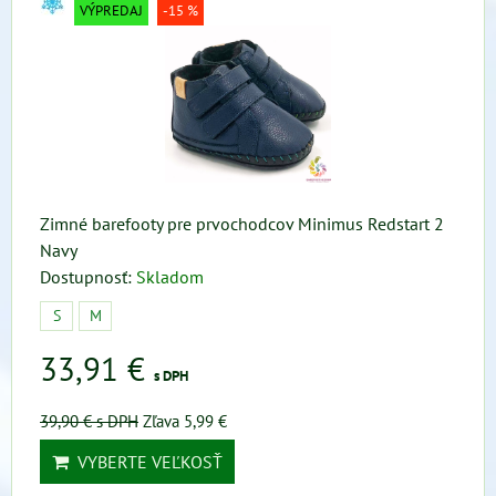
VÝPREDAJ
-15 %
Zimné barefooty pre prvochodcov Minimus Redstart 2
Navy
Dostupnosť:
Skladom
S
M
33,91 €
s DPH
39,90 €
s DPH
Zľava 5,99 €
VYBERTE VEĽKOSŤ