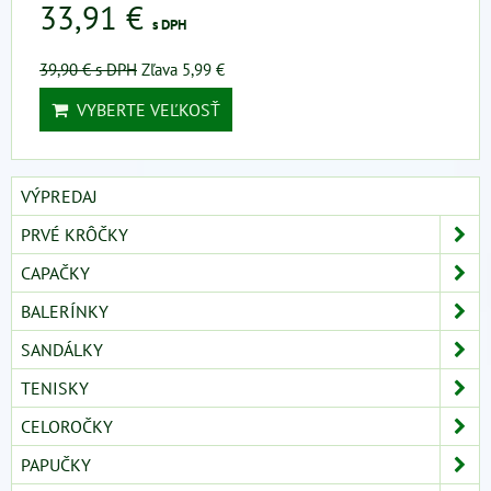
33,91 €
s DPH
39,90 €
s DPH
Zľava 5,99 €
VYBERTE VEĽKOSŤ
VÝPREDAJ
PRVÉ KRÔČKY
CAPAČKY
BALERÍNKY
SANDÁLKY
TENISKY
CELOROČKY
PAPUČKY