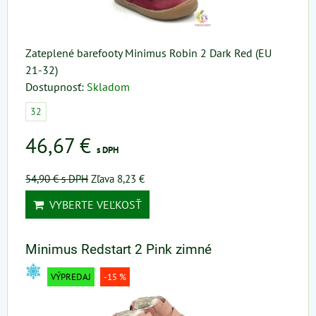
Zateplené barefooty Minimus Robin 2 Dark Red (EU
21-32)
Dostupnosť:
Skladom
32
46,67 €
s DPH
54,90 €
s DPH
Zľava 8,23 €
VYBERTE VEĽKOSŤ
Minimus Redstart 2 Pink zimné
VÝPREDAJ
-15 %