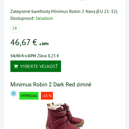
Zateplené barefooty Minimus Robin 2 Navy (EU 21-32)
Dostupnosť:
Skladom
28
46,67 €
s DPH
54,90 €
s DPH
Zľava 8,23 €
VYBERTE VEĽKOSŤ
Minimus Robin 2 Dark Red zimné
VÝPREDAJ
-15 %