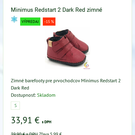
Minimus Redstart 2 Dark Red zimné
VÝPREDAJ
-15 %
Zimné barefooty pre prvochodcov Minimus Redstart 2
Dark Red
Dostupnosť:
Skladom
S
33,91 €
s DPH
39,90 €
s DPH
Zľava 5,99 €