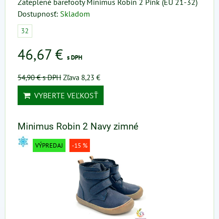
Zateplené barefooty Minimus Robin 2 Pink (EU 21-32)
Dostupnosť:
Skladom
32
46,67 €
s DPH
54,90 €
s DPH
Zľava 8,23 €
VYBERTE VEĽKOSŤ
Minimus Robin 2 Navy zimné
VÝPREDAJ
-15 %