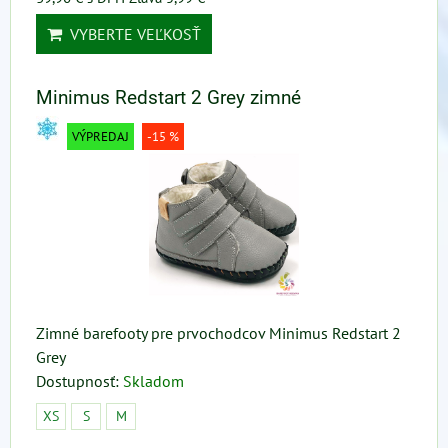
VYBERTE VEĽKOSŤ
Minimus Redstart 2 Grey zimné
VÝPREDAJ
-15 %
Zimné barefooty pre prvochodcov Minimus Redstart 2
Grey
Dostupnosť:
Skladom
XS
S
M