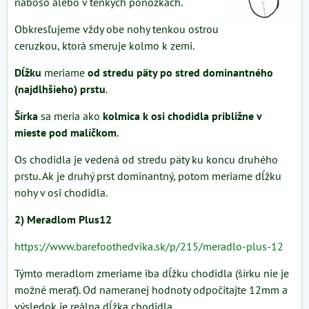
naboso alebo v tenkých ponožkách.
Obkresľujeme vždy obe nohy tenkou ostrou
ceruzkou, ktorá smeruje kolmo k zemi.
Dĺžku
meriame
od stredu päty po stred dominantného
(najdlhšieho) prstu
.
Šírka
sa meria ako
kolmica k osi chodidla približne v
mieste pod malíčkom
.
Os chodidla je vedená od stredu päty ku koncu druhého
prstu. Ak je druhý prst dominantný, potom meriame dĺžku
nohy v osi chodidla.
2) Meradlom Plus12
https://www.barefoothedvika.sk/p/215/meradlo-plus-12
Týmto meradlom zmeriame iba dĺžku chodidla (šírku nie je
možné merať). Od nameranej hodnoty odpočitajte 12mm a
výsledok je reálna dĺžka chodidla.