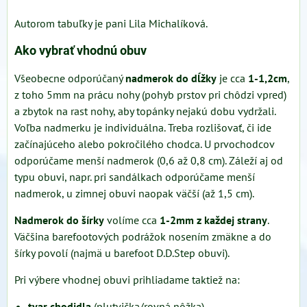
Autorom tabuľky je pani Lila Michalíková.
Ako vybrať vhodnú obuv
Všeobecne odporúčaný
nadmerok do dĺžky
je cca
1-1,2cm
,
z toho 5mm na prácu nohy (pohyb prstov pri chôdzi vpred)
a zbytok na rast nohy, aby topánky nejakú dobu vydržali.
Voľba nadmerku je individuálna. Treba rozlišovať, či ide
začínajúceho alebo pokročilého chodca. U prvochodcov
odporúčame menší nadmerok (0,6 až 0,8 cm). Záleží aj od
typu obuvi, napr. pri sandálkach odporúčame menší
nadmerok, u zimnej obuvi naopak väčší (až 1,5 cm).
Nadmerok do šírky
volíme cca
1-2mm z každej strany
.
Väčšina barefootových podrážok nosením zmäkne a do
šírky povolí (najmä u barefoot D.D.Step obuvi).
Pri výbere vhodnej obuvi prihliadame taktiež na:
tvar chodidla
(plutvička/rovná nôžka)