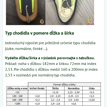
Typ chodidla v pomere dĺžka a šírka
Jednoduchý výpočet pre približné určenie typu chodidla
(úzke, normálne, široké ...).
Vydeľte dĺžka/šírka a výsledok porovnajte s tabuľkou.
Príklad: noha s dĺžkou 182mm a šírkou 72mm má index
2,53. Pre chodidlo s dĺžkou medzi 160 a 200mm je index
2,53 v rozmedzí pre normálny typ chodidla.