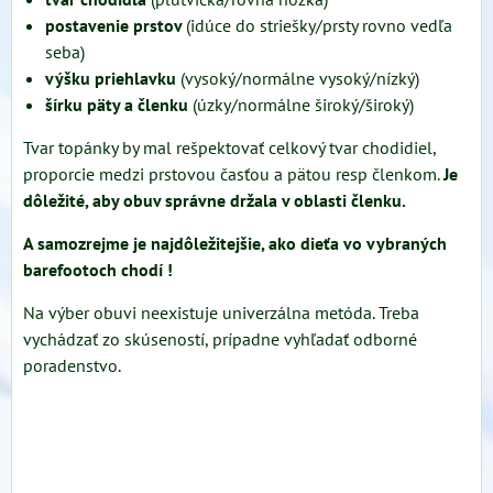
postavenie prstov
(idúce do striešky/prsty rovno vedľa
seba)
výšku priehlavku
(vysoký/normálne vysoký/nízký)
šírku päty a členku
(úzky/normálne široký/široký)
Tvar topánky by mal rešpektovať celkový tvar chodidiel,
proporcie medzi prstovou časťou a pätou resp členkom.
Je
dôležité, aby obuv správne držala v oblasti členku.
A samozrejme je najdôležitejšie, ako dieťa vo vybraných
barefootoch chodí !
Na výber obuvi neexistuje univerzálna metóda. Treba
vychádzať zo skúseností, prípadne vyhľadať odborné
poradenstvo.