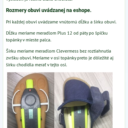
Rozmery obuvi uvádzanej na eshope.
Pri každej obuvi uvádzame vnútornú dĺžku a šírku obuvi.
Dĺžku meriame meradlom Plus 12 od päty po špičku
topánky v mieste palca.
Šírku meriame meradlom Clevermess bez roztiahnutia
zvršku obuvi. Meriame v osi topánky preto je dôležité aj
šírku chodidla merať v tejto osi.