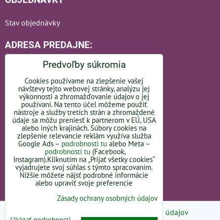
Stav objednávky
ADRESA PREDAJNE:
Predvoľby súkromia
Cookies používame na zlepšenie vašej
návštevy tejto webovej stránky, analýzu jej
Bratislavská 110
výkonnosti a zhromažďovanie údajov o jej
používaní. Na tento účel môžeme použiť
nástroje a služby tretích strán a zhromaždené
92101 Piešťany
údaje sa môžu preniesť k partnerom v EÚ, USA
alebo iných krajinách. Súbory cookies na
Slovakia
zlepšenie relevancie reklám využíva služba
Google Ads –
podrobnosti tu
alebo Meta –
podrobnosti tu
(Facebook,
OTVÁRACIE HODINY -
LINK
Instagram).Kliknutím na „Prijať všetky cookies“
vyjadrujete svoj súhlas s týmto spracovaním.
Nižšie môžete nájsť podrobné informácie
alebo upraviť svoje preferencie
Zásady ochrany osobných údajov
Predvoľby súkromia
Zásady ochrany osobných údajov
Ukázať podrobnosti