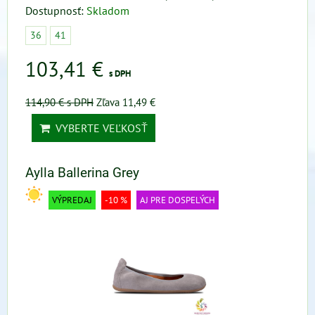
Dostupnosť:
Skladom
36
41
103,41 €
s DPH
114,90 €
s DPH
Zľava 11,49 €
VYBERTE VEĽKOSŤ
Aylla Ballerina Grey
VÝPREDAJ
-10 %
AJ PRE DOSPELÝCH