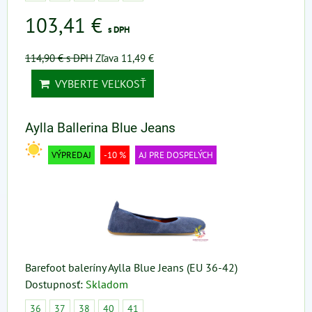
103,41 €
s DPH
114,90 €
s DPH
Zľava 11,49 €
VYBERTE VEĽKOSŤ
Aylla Ballerina Blue Jeans
VÝPREDAJ
-10 %
AJ PRE DOSPELÝCH
Barefoot baleríny Aylla Blue Jeans (EU 36-42)
Dostupnosť:
Skladom
36
37
38
40
41