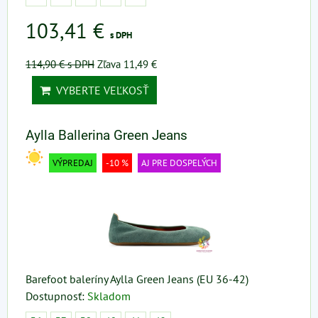
103,41 €
s DPH
114,90 €
s DPH
Zľava 11,49 €
VYBERTE VEĽKOSŤ
Aylla Ballerina Green Jeans
VÝPREDAJ
-10 %
AJ PRE DOSPELÝCH
Barefoot baleríny Aylla Green Jeans (EU 36-42)
Dostupnosť:
Skladom