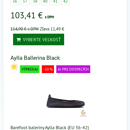
36
37
38
40
41
42
103,41 €
s DPH
114,90 €
s DPH
Zľava 11,49 €
VYBERTE VEĽKOSŤ
Aylla Ballerina Black
VÝPREDAJ
-10 %
AJ PRE DOSPELÝCH
Barefoot baleríny Aylla Black (EU 36-42)