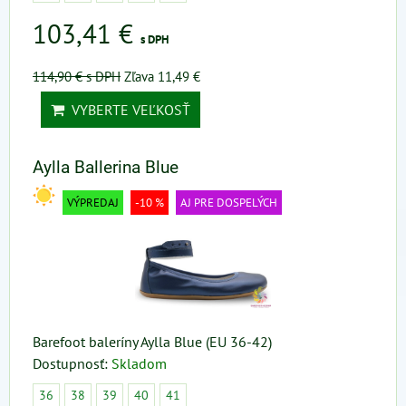
103,41 €
s DPH
114,90 €
s DPH
Zľava 11,49 €
VYBERTE VEĽKOSŤ
Aylla Ballerina Blue
VÝPREDAJ
-10 %
AJ PRE DOSPELÝCH
Barefoot baleríny Aylla Blue (EU 36-42)
Dostupnosť:
Skladom
36
38
39
40
41