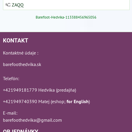
ZAQQ
Barefoot-Hedvika-113388456965056
KONTAKT
Kontaktné údaje :
barefoothedvika.sk
Telefón:
+421949181779 Hedvika (predajňa)
+421949740390 Matej (eshop;
for English
)
E-mail:
barefoothedvika@gmail.com
OBJEDNÁVKY