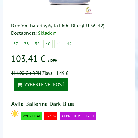
Barefoot baleríny Aylla Light Blue (EU 36-42)
Dostupnosť:
Skladom
37
38
39
40
41
42
103,41 €
s DPH
114,90 €
s DPH
Zľava 11,49 €
VYBERTE VEĽKOSŤ
Aylla Ballerina Dark Blue
VÝPREDAJ
-25 %
AJ PRE DOSPELÝCH