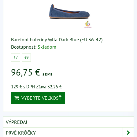
Barefoot baleríny Aylla Dark Blue (EU 36-42)
Dostupnosť:
Skladom
37
39
96,75 €
s DPH
129 €
s DPH
Zľava 32,25 €
VYBERTE VEĽKOSŤ
VÝPREDAJ
PRVÉ KRÔČKY