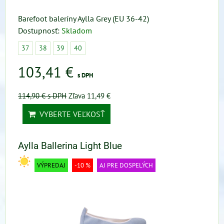
Barefoot baleríny Aylla Grey (EU 36-42)
Dostupnosť:
Skladom
37
38
39
40
103,41 €
s DPH
114,90 €
s DPH
Zľava 11,49 €
VYBERTE VEĽKOSŤ
Aylla Ballerina Light Blue
VÝPREDAJ
-10 %
AJ PRE DOSPELÝCH