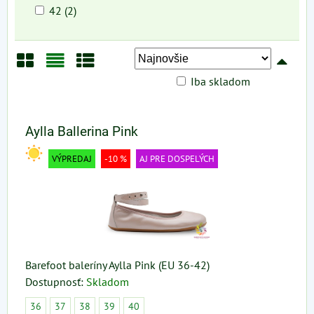
42 (2)
Iba skladom
Mriežka
Zoznam
Tabuľka
Aylla Ballerina Pink
VÝPREDAJ
-10 %
AJ PRE DOSPELÝCH
Barefoot baleríny Aylla Pink (EU 36-42)
Dostupnosť:
Skladom
36
37
38
39
40