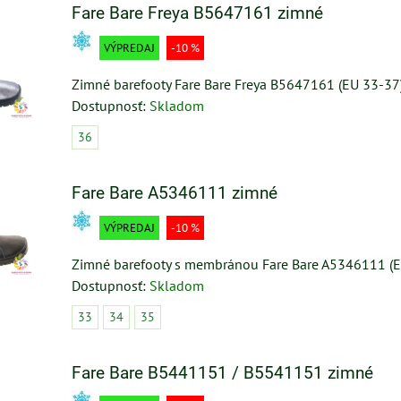
Fare Bare Freya B5647161 zimné
VÝPREDAJ
-10 %
Zimné barefooty Fare Bare Freya B5647161 (EU 33-37
Dostupnosť:
Skladom
36
Fare Bare A5346111 zimné
VÝPREDAJ
-10 %
Zimné barefooty s membránou Fare Bare A5346111 (E
Dostupnosť:
Skladom
33
34
35
Fare Bare B5441151 / B5541151 zimné