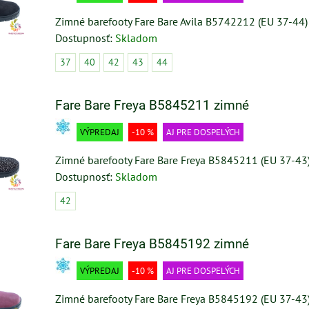
Zimné barefooty Fare Bare Avila B5742212 (EU 37-44)
Dostupnosť:
Skladom
37
40
42
43
44
Fare Bare Freya B5845211 zimné
VÝPREDAJ
-10 %
AJ PRE DOSPELÝCH
Zimné barefooty Fare Bare Freya B5845211 (EU 37-43
Dostupnosť:
Skladom
42
Fare Bare Freya B5845192 zimné
VÝPREDAJ
-10 %
AJ PRE DOSPELÝCH
Zimné barefooty Fare Bare Freya B5845192 (EU 37-43