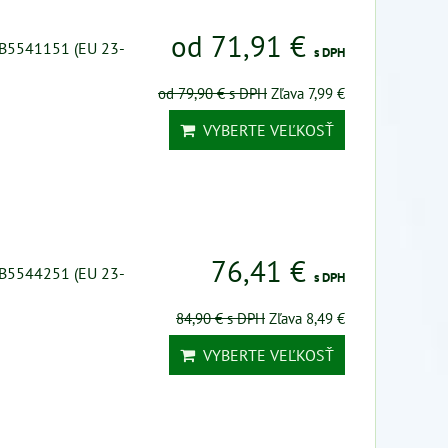
od 71,91 €
 B5541151 (EU 23-
s DPH
od 79,90 €
s DPH
Zľava 7,99 €
VYBERTE VEĽKOSŤ
76,41 €
 B5544251 (EU 23-
s DPH
84,90 €
s DPH
Zľava 8,49 €
VYBERTE VEĽKOSŤ