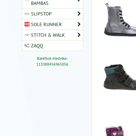
BAMBAS
SLIPSTOP
SOLE RUNNER
STITCH & WALK
ZAQQ
Barefoot-Hedvika-
113388456965056