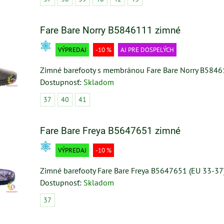
Fare Bare Norry B5846111 zimné
VÝPREDAJ
-10 %
AJ PRE DOSPELÝCH
Zimné barefooty s membránou Fare Bare Norry B5846
Dostupnosť:
Skladom
37
40
41
Fare Bare Freya B5647651 zimné
VÝPREDAJ
-10 %
Zimné barefooty Fare Bare Freya B5647651 (EU 33-37
Dostupnosť:
Skladom
37