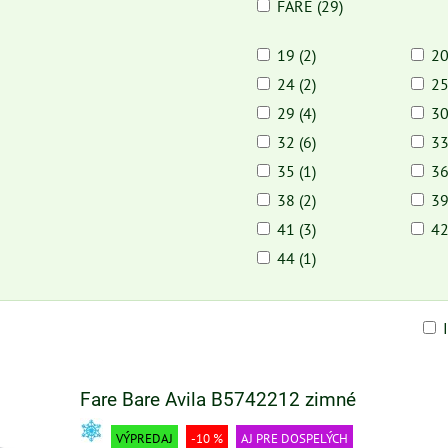
FARE (29)
19 (2)
20
24 (2)
25
29 (4)
30
32 (6)
33
35 (1)
36
38 (2)
39
41 (3)
42
44 (1)
am
buľka
Fare Bare Avila B5742212 zimné
VÝPREDAJ
-10 %
AJ PRE DOSPELÝCH