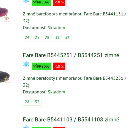
VÝPREDAJ
-10 %
Zimné barefooty s membránou Fare Bare B5441151 /
32)
Dostupnosť:
Skladom
24
25
28
31
32
Fare Bare B5445251 / B5544251 zimné
VÝPREDAJ
-10 %
Zimné barefooty s membránou Fare Bare B5445251 /
32)
Dostupnosť:
Skladom
28
32
Fare Bare B5441103 / B5541103 zimné