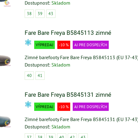
Dostupnosť:
Skladom
38
39
43
Fare Bare Freya B5845113 zimné
VÝPREDAJ
-10 %
AJ PRE DOSPELÝCH
Zimné barefooty Fare Bare Freya B5845113 (EU 37-43
Dostupnosť:
Skladom
40
41
Fare Bare Freya B5845131 zimné
VÝPREDAJ
-10 %
AJ PRE DOSPELÝCH
Zimné barefooty Fare Bare Freya B5845131 (EU 37-43
Dostupnosť:
Skladom
37
38
39
40
42
43