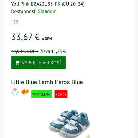
Yoli Pink BBA22185-PK (EU 20-24)
Dostupnosť:
Skladom
20
33,67 €
s DPH
44,90 €
s DPH
Zľava 11,23 €
VYBERTE VEĽKOSŤ
Little Blue Lamb Paros Blue
VÝPREDAJ
-25 %