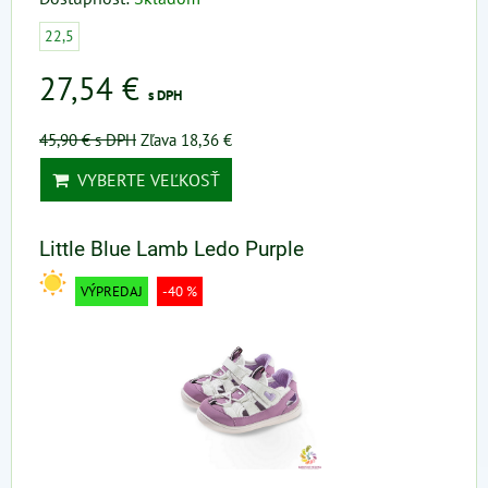
22,5
27,54 €
s DPH
45,90 €
s DPH
Zľava 18,36 €
VYBERTE VEĽKOSŤ
Little Blue Lamb Ledo Purple
VÝPREDAJ
-40 %