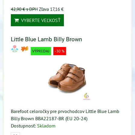
42,90 €
s DPH
Zľava 17,16 €
VYBERTE VEĽKOSŤ
Little Blue Lamb Billy Brown
VÝPREDAJ
-30 %
Barefoot celoročky pre prvochodcov Little Blue Lamb
Billy Brown BBA22187-BR (EU 20-24)
Dostupnosť:
Skladom