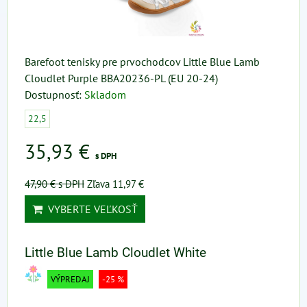
Barefoot tenisky pre prvochodcov Little Blue Lamb
Cloudlet Purple BBA20236-PL (EU 20-24)
Dostupnosť:
Skladom
22,5
35,93 €
s DPH
47,90 €
s DPH
Zľava 11,97 €
VYBERTE VEĽKOSŤ
Little Blue Lamb Cloudlet White
VÝPREDAJ
-25 %