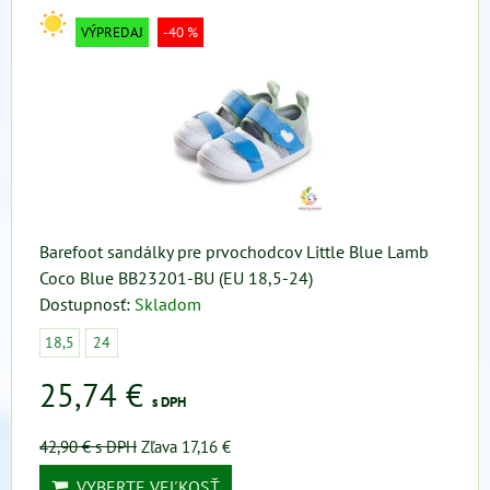
VÝPREDAJ
-40 %
Barefoot sandálky pre prvochodcov Little Blue Lamb
Coco Blue BB23201-BU (EU 18,5-24)
Dostupnosť:
Skladom
18,5
24
25,74 €
s DPH
42,90 €
s DPH
Zľava 17,16 €
VYBERTE VEĽKOSŤ