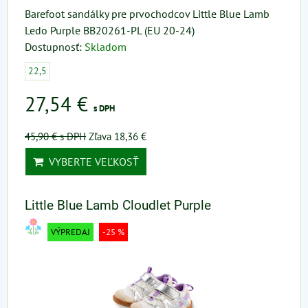
Barefoot sandálky pre prvochodcov Little Blue Lamb
Ledo Purple BB20261-PL (EU 20-24)
Dostupnosť:
Skladom
22,5
27,54 €
s DPH
45,90 €
s DPH
Zľava 18,36 €
VYBERTE VEĽKOSŤ
Little Blue Lamb Cloudlet Purple
VÝPREDAJ
-25 %