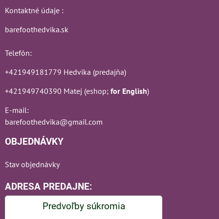
Kontaktné údaje :
barefoothedvika.sk
Telefón:
+421949181779 Hedvika (predajňa)
+421949740390 Matej (eshop;
for English
)
E-mail:
barefoothedvika@gmail.com
OBJEDNÁVKY
Stav objednávky
ADRESA PREDAJNE:
Predvoľby súkromia