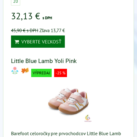
20
32,13 €
s DPH
45,90 €
s DPH
Zľava 13,77 €
VYBERTE VEĽKOSŤ
Little Blue Lamb Yoli Pink
VÝPREDAJ
-25 %
Barefoot celoročky pre prvochodcov Little Blue Lamb