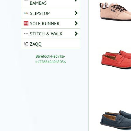
BAMBAS
SLIPSTOP
SOLE RUNNER
STITCH & WALK
ZAQQ
Barefoot-Hedvika-
113388456965056