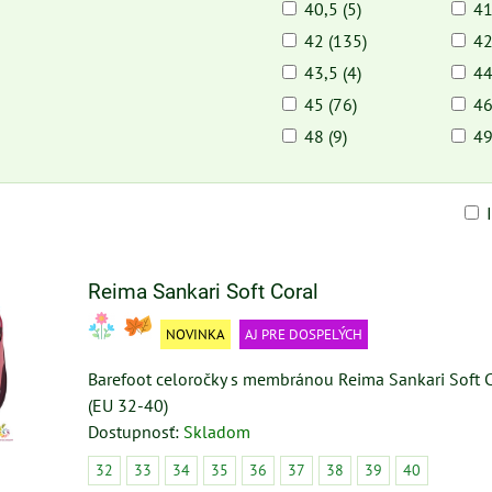
40,5 (5)
41
42 (135)
42
43,5 (4)
44
45 (76)
46
48 (9)
49
am
buľka
Reima Sankari Soft Coral
NOVINKA
AJ PRE DOSPELÝCH
Barefoot celoročky s membránou Reima Sankari Soft
(EU 32-40)
Dostupnosť:
Skladom
32
33
34
35
36
37
38
39
40