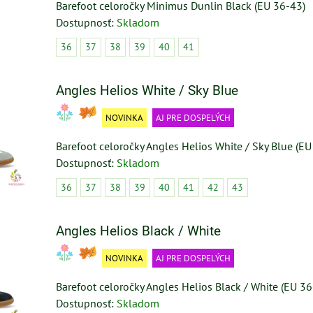
Barefoot celoročky Minimus Dunlin Black (EU 36-43)
Dostupnosť:
Skladom
36
37
38
39
40
41
Angles Helios White / Sky Blue
NOVINKA
AJ PRE DOSPELÝCH
Barefoot celoročky Angles Helios White / Sky Blue (EU
Dostupnosť:
Skladom
36
37
38
39
40
41
42
43
Angles Helios Black / White
NOVINKA
AJ PRE DOSPELÝCH
Barefoot celoročky Angles Helios Black / White (EU 36
Dostupnosť:
Skladom