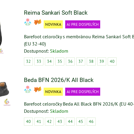
Reima Sankari Soft Black
NOVINKA
AJ PRE DOSPELÝCH
Barefoot celoročky s membránou Reima Sankari Soft
(EU 32-40)
Dostupnosť:
Skladom
32
33
34
35
36
37
38
39
40
Beda BFN 2026/K All Black
NOVINKA
AJ PRE DOSPELÝCH
Barefoot celoročky Beda All Black BFN 2026/K (EU 40
Dostupnosť:
Skladom
40
41
42
43
44
45
46