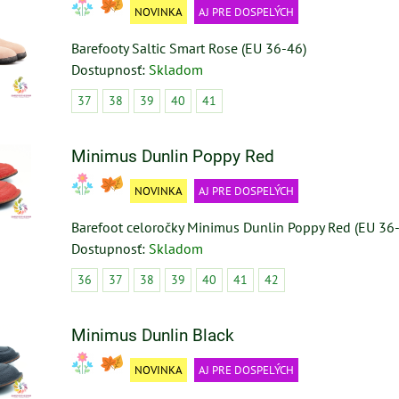
NOVINKA
AJ PRE DOSPELÝCH
Barefooty Saltic Smart Rose (EU 36-46)
Dostupnosť:
Skladom
37
38
39
40
41
Minimus Dunlin Poppy Red
NOVINKA
AJ PRE DOSPELÝCH
Barefoot celoročky Minimus Dunlin Poppy Red (EU 36
Dostupnosť:
Skladom
36
37
38
39
40
41
42
Minimus Dunlin Black
NOVINKA
AJ PRE DOSPELÝCH