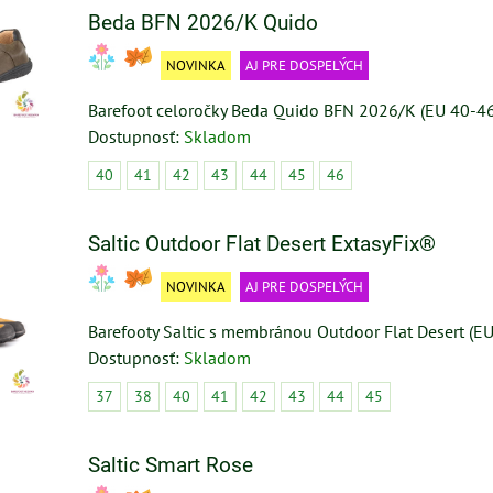
Beda BFN 2026/K Quido
NOVINKA
AJ PRE DOSPELÝCH
Barefoot celoročky Beda Quido BFN 2026/K (EU 40-46
Dostupnosť:
Skladom
40
41
42
43
44
45
46
Saltic Outdoor Flat Desert ExtasyFix®
NOVINKA
AJ PRE DOSPELÝCH
Barefooty Saltic s membránou Outdoor Flat Desert (E
Dostupnosť:
Skladom
37
38
40
41
42
43
44
45
Saltic Smart Rose