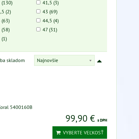
 (130)
41,5 (3)
,5 (2)
43 (69)
 (63)
44,5 (4)
 (58)
47 (31)
 (1)
Najnovšie
Iba skladom
 Coral 5400160B
99,90 €
s DPH
VYBERTE VEĽKOSŤ