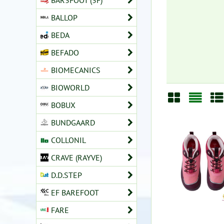
BAR3FOOT (3F)
BALLOP
BEDA
BEFADO
BIOMECANICS
BIOWORLD
BOBUX
Mriežka
Zozn
Ta
BUNDGAARD
COLLONIL
CRAVE (RAYVE)
D.D.STEP
EF BAREFOOT
FARE