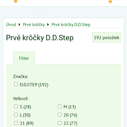
Úvod
Prvé krôčky
Prvé krôčky D.D.Step
Prvé krôčky D.D.Step
192
položiek
Filter
Značka:
D.D.STEP (192)
Veľkosť:
S (28)
M (13)
L (30)
20 (76)
21 (89)
22 (77)