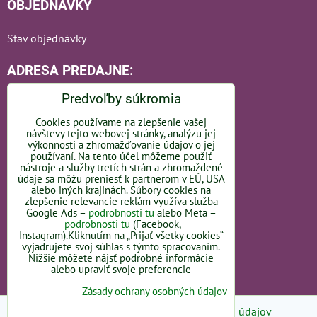
OBJEDNÁVKY
Stav objednávky
ADRESA PREDAJNE:
Predvoľby súkromia
Cookies používame na zlepšenie vašej
návštevy tejto webovej stránky, analýzu jej
Bratislavská 110
výkonnosti a zhromažďovanie údajov o jej
používaní. Na tento účel môžeme použiť
nástroje a služby tretích strán a zhromaždené
92101 Piešťany
údaje sa môžu preniesť k partnerom v EÚ, USA
alebo iných krajinách. Súbory cookies na
Slovakia
zlepšenie relevancie reklám využíva služba
Google Ads –
podrobnosti tu
alebo Meta –
podrobnosti tu
(Facebook,
OTVÁRACIE HODINY -
LINK
Instagram).Kliknutím na „Prijať všetky cookies“
vyjadrujete svoj súhlas s týmto spracovaním.
Nižšie môžete nájsť podrobné informácie
alebo upraviť svoje preferencie
Zásady ochrany osobných údajov
Predvoľby súkromia
Zásady ochrany osobných údajov