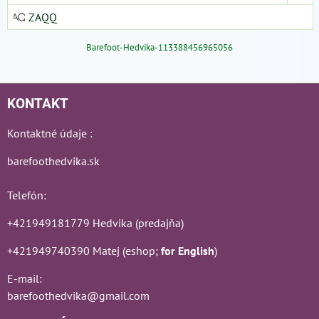
ZAQQ
Barefoot-Hedvika-113388456965056
KONTAKT
Kontaktné údaje :
barefoothedvika.sk
Telefón:
+421949181779 Hedvika (predajňa)
+421949740390 Matej (eshop;
for English
)
E-mail:
barefoothedvika@gmail.com