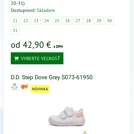
20-31)
Dostupnosť:
Skladom
21
22
23
24
25
26
27
28
29
30
31
od 42,90 €
s DPH
VYBERTE VEĽKOSŤ
D.D. Step Dove Grey S073-61950
NOVINKA