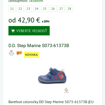
Dostupnosť:
Skladom
21
22
23
24
25
26
27
28
od 42,90 €
s DPH
VYBERTE VEĽKOSŤ
D.D. Step Marine S073-61373B
NOVINKA
Barefoot celoročky DD Step Marine S073-61373B (EU