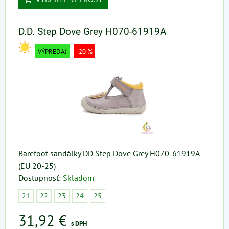
D.D. Step Dove Grey H070-61919A
VÝPREDAJ
-20 %
Barefoot sandálky DD Step Dove Grey H070-61919A
(EU 20-25)
Dostupnosť:
Skladom
21
22
23
24
25
31,92 €
s DPH