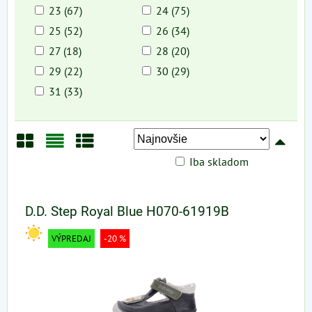
23 (67)
24 (75)
25 (52)
26 (34)
27 (18)
28 (20)
29 (22)
30 (29)
31 (33)
Iba skladom
Mriežka
Zoznam
Tabuľka
D.D. Step Royal Blue H070-61919B
VÝPREDAJ
-20 %