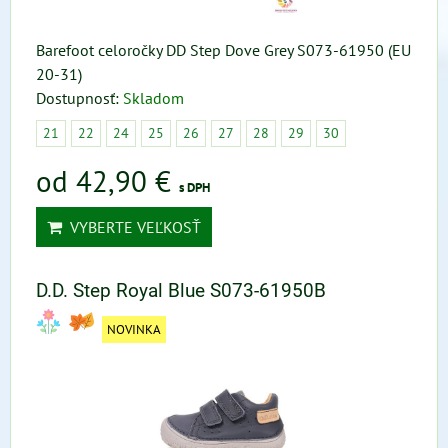
Barefoot celoročky DD Step Dove Grey S073-61950 (EU
20-31)
Dostupnosť:
Skladom
21
22
24
25
26
27
28
29
30
od 42,90 €
s DPH
VYBERTE VEĽKOSŤ
D.D. Step Royal Blue S073-61950B
NOVINKA