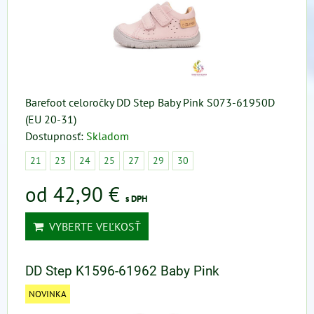
Barefoot celoročky DD Step Baby Pink S073-61950D
(EU 20-31)
Dostupnosť:
Skladom
21
23
24
25
27
29
30
od 42,90 €
s DPH
VYBERTE VEĽKOSŤ
DD Step K1596-61962 Baby Pink
NOVINKA