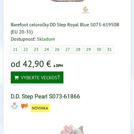
Barefoot celoročky DD Step Royal Blue S073-61950B
(EU 20-31)
Dostupnosť:
Skladom
21
22
23
24
26
27
28
29
30
31
od 42,90 €
s DPH
VYBERTE VEĽKOSŤ
D.D. Step Pearl S073-61866
NOVINKA