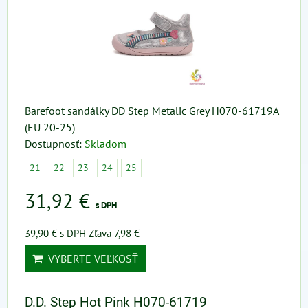
Barefoot sandálky DD Step Metalic Grey H070-61719A
(EU 20-25)
Dostupnosť:
Skladom
21
22
23
24
25
31,92 €
s DPH
39,90 €
s DPH
Zľava 7,98 €
VYBERTE VEĽKOSŤ
D.D. Step Hot Pink H070-61719