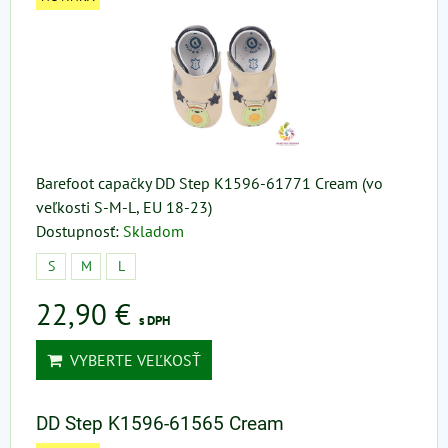
Barefoot capačky DD Step K1596-61771 Cream (vo
veľkosti S-M-L, EU 18-23)
Dostupnosť:
Skladom
S
M
L
22,90 €
s DPH
VYBERTE VEĽKOSŤ
DD Step K1596-61565 Cream