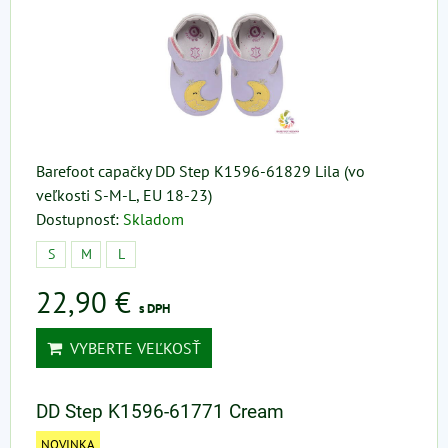
Barefoot capačky DD Step K1596-61829 Lila (vo
veľkosti S-M-L, EU 18-23)
Dostupnosť:
Skladom
S
M
L
22,90 €
s DPH
VYBERTE VEĽKOSŤ
DD Step K1596-61771 Cream
NOVINKA