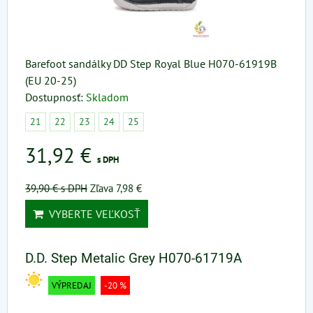
Barefoot sandálky DD Step Royal Blue H070-61919B
(EU 20-25)
Dostupnosť:
Skladom
21
22
23
24
25
31,92 €
s DPH
39,90 €
s DPH
Zľava 7,98 €
VYBERTE VEĽKOSŤ
D.D. Step Metalic Grey H070-61719A
VÝPREDAJ
-20 %