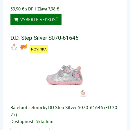
39,90 €
s DPH
Zľava 7,98 €
VYBERTE VEĽKOSŤ
D.D. Step Silver S070-61646
NOVINKA
Barefoot celoročky DD Step Silver S070-61646 (EU 20-
25)
Dostupnosť:
Skladom