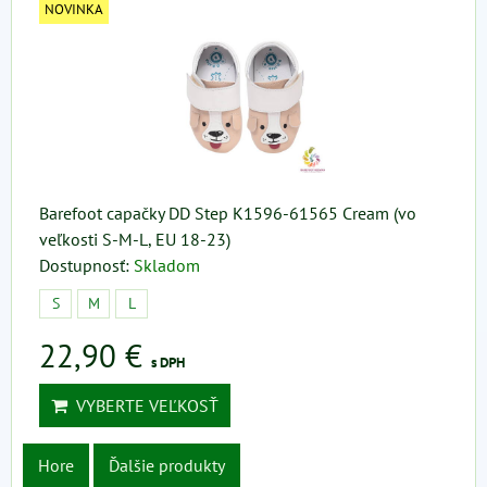
NOVINKA
Barefoot capačky DD Step K1596-61565 Cream (vo
veľkosti S-M-L, EU 18-23)
Dostupnosť:
Skladom
S
M
L
22,90 €
s DPH
VYBERTE VEĽKOSŤ
Hore
Ďalšie produkty