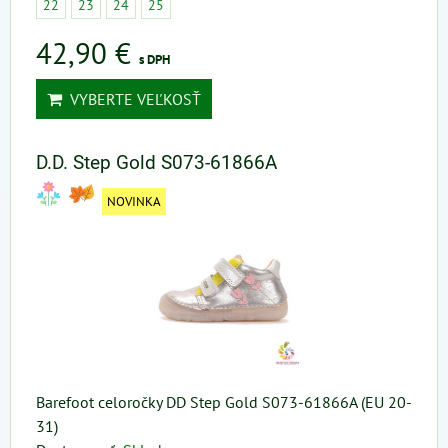
22
23
24
25
42,90 €
s DPH
VYBERTE VEĽKOSŤ
D.D. Step Gold S073-61866A
NOVINKA
Barefoot celoročky DD Step Gold S073-61866A (EU 20-
31)