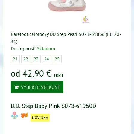
Barefoot celoročky DD Step Pearl S073-61866 (EU 20-
31)
Dostupnosť:
Skladom
21
22
23
24
25
od 42,90 €
s DPH
VYBERTE VEĽKOSŤ
D.D. Step Baby Pink S073-61950D
NOVINKA