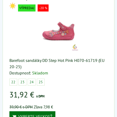
VÝPREDAJ
-20 %
Barefoot sandálky DD Step Hot Pink H070-61719 (EU
20-25)
Dostupnosť:
Skladom
22
23
24
25
31,92 €
s DPH
39,90 €
s DPH
Zľava 7,98 €
VYBERTE VEĽKOSŤ