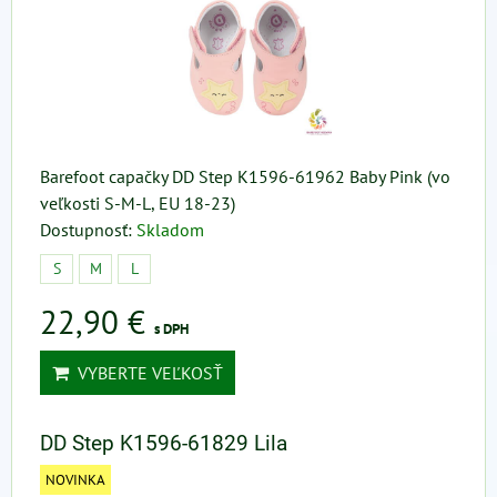
Barefoot capačky DD Step K1596-61962 Baby Pink (vo
veľkosti S-M-L, EU 18-23)
Dostupnosť:
Skladom
S
M
L
22,90 €
s DPH
VYBERTE VEĽKOSŤ
DD Step K1596-61829 Lila
NOVINKA