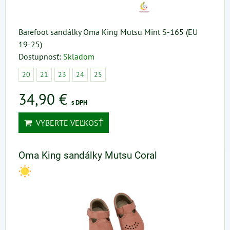
Barefoot sandálky Oma King Mutsu Mint S-165 (EU
19-25)
Dostupnosť:
Skladom
20
21
23
24
25
34,90 €
s DPH
VYBERTE VEĽKOSŤ
Oma King sandálky Mutsu Coral