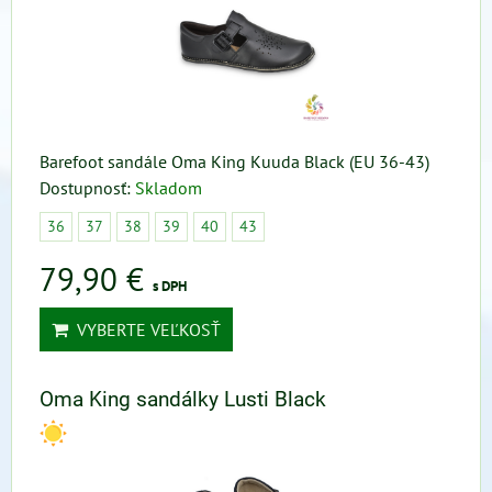
Barefoot sandále Oma King Kuuda Black (EU 36-43)
Dostupnosť:
Skladom
36
37
38
39
40
43
79,90 €
s DPH
VYBERTE VEĽKOSŤ
Oma King sandálky Lusti Black