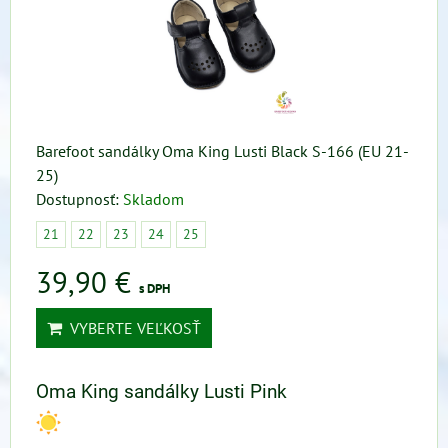
Barefoot sandálky Oma King Lusti Black S-166 (EU 21-
25)
Dostupnosť:
Skladom
21
22
23
24
25
39,90 €
s DPH
VYBERTE VEĽKOSŤ
Oma King sandálky Lusti Pink