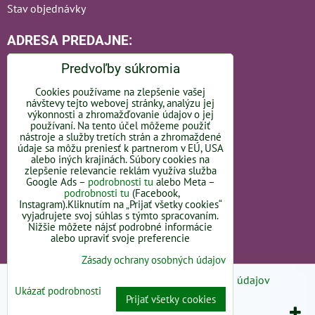
Stav objednávky
ADRESA PREDAJNE:
Predvoľby súkromia
Cookies používame na zlepšenie vašej
návštevy tejto webovej stránky, analýzu jej
Bratislavská 110
výkonnosti a zhromažďovanie údajov o jej
používaní. Na tento účel môžeme použiť
nástroje a služby tretích strán a zhromaždené
92101 Piešťany
údaje sa môžu preniesť k partnerom v EÚ, USA
alebo iných krajinách. Súbory cookies na
Slovakia
zlepšenie relevancie reklám využíva služba
Google Ads –
podrobnosti tu
alebo Meta –
OTVÁRACIE HODINY -
LINK
podrobnosti tu
(Facebook,
Instagram).Kliknutím na „Prijať všetky cookies“
vyjadrujete svoj súhlas s týmto spracovaním.
Nižšie môžete nájsť podrobné informácie
alebo upraviť svoje preferencie
Zásady ochrany osobných údajov
Predvoľby súkromia
Zásady ochrany osobných údajov
Ukázať podrobnosti
Prijať všetky cookies
Vytvorené pomocou:
BiznisWeb.sk