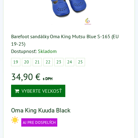
Barefoot sandálky Oma King Mutsu Blue S-165 (EU
19-25)
Dostupnosť:
Skladom
19
20
21
22
23
24
25
34,90 €
s DPH
VYBERTE VEĽKOSŤ
Oma King Kuuda Black
AJ PRE DOSPELÝCH