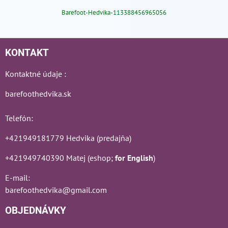
Barefoot-Hedvika-113388456965056
KONTAKT
Kontaktné údaje :
barefoothedvika.sk
Telefón:
+421949181779 Hedvika (predajňa)
+421949740390 Matej (eshop;
for English
)
E-mail:
barefoothedvika@gmail.com
OBJEDNÁVKY