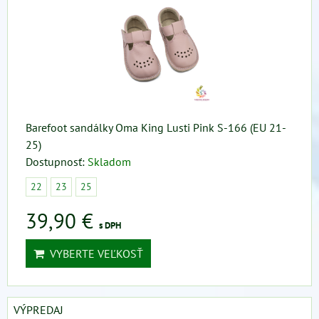
Barefoot sandálky Oma King Lusti Pink S-166 (EU 21-
25)
Dostupnosť:
Skladom
22
23
25
39,90 €
s DPH
VYBERTE VEĽKOSŤ
VÝPREDAJ