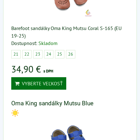
Barefoot sandálky Oma King Mutsu Coral S-165 (EU
19-25)
Dostupnosť:
Skladom
21
22
23
24
25
26
34,90 €
s DPH
VYBERTE VEĽKOSŤ
Oma King sandálky Mutsu Blue