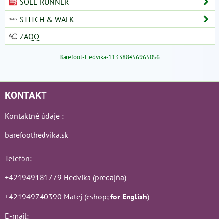
SOLE RUNNER
STITCH & WALK
ZAQQ
Barefoot-Hedvika-113388456965056
KONTAKT
Kontaktné údaje :
barefoothedvika.sk
Telefón:
+421949181779 Hedvika (predajňa)
+421949740390 Matej (eshop;
for English
)
E-mail: