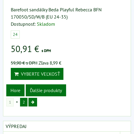
Barefoot sandálky Beda Playful Rebecca BFN
170050/SD/W/B (EU 24-35)
Dostupnosť:
Skladom
24
50,91 €
s DPH
59,90 €
s DPH
Zľava 8,99 €
VYBERTE VEĽKOSŤ
Hore
Ďalšie produkty
1
2
VÝPREDAJ