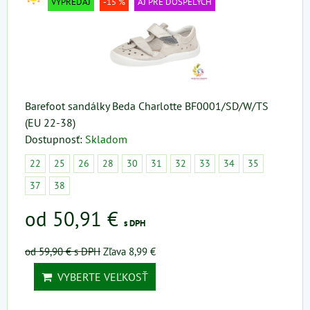
VÝPREDAJ
-15 %
AJ PRE DOSPELÝCH
Barefoot sandálky Beda Charlotte BF0001/SD/W/TS
(EU 22-38)
Dostupnosť:
Skladom
22
25
26
28
30
31
32
33
34
35
37
38
od 50,91 €
s DPH
od 59,90 €
s DPH
Zľava 8,99 €
VYBERTE VEĽKOSŤ