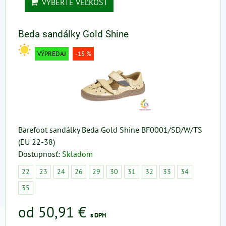
VYBERTE VEĽKOSŤ
Beda sandálky Gold Shine
VÝPREDAJ
-15 %
Barefoot sandálky Beda Gold Shine BF0001/SD/W/TS
(EU 22-38)
Dostupnosť:
Skladom
22
23
24
26
29
30
31
32
33
34
35
od 50,91 €
s DPH