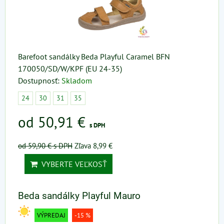
Barefoot sandálky Beda Playful Caramel BFN
170050/SD/W/KPF (EU 24-35)
Dostupnosť:
Skladom
24
30
31
35
od 50,91 €
s DPH
od 59,90 €
s DPH
Zľava 8,99 €
VYBERTE VEĽKOSŤ
Beda sandálky Playful Mauro
VÝPREDAJ
-15 %