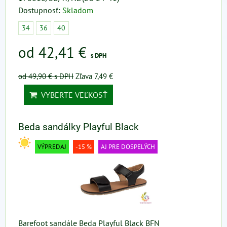
Dostupnosť:
Skladom
34
36
40
od 42,41 €
s DPH
od 49,90 €
s DPH
Zľava 7,49 €
VYBERTE VEĽKOSŤ
Beda sandálky Playful Black
VÝPREDAJ
-15 %
AJ PRE DOSPELÝCH
Barefoot sandále Beda Playful Black BFN