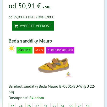
od 50,91 €
s DPH
od 59,90 €
s DPH
Zľava 8,99 €
VYBERTE VEĽKOSŤ
Beda sandálky Mauro
VÝPREDAJ
-15 %
AJ PRE DOSPELÝCH
Barefoot sandálky Beda Mauro BF0001/SD/W (EU 22-
38)
Dostupnosť:
Skladom
22
24
26
27
31
33
34
36
37
38