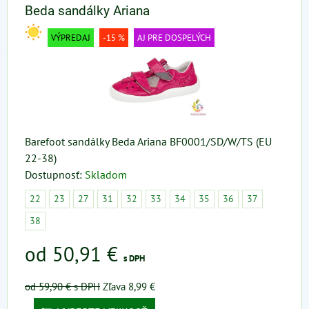
Beda sandálky Ariana
VÝPREDAJ
-15 %
AJ PRE DOSPELÝCH
Barefoot sandálky Beda Ariana BF0001/SD/W/TS (EU
22-38)
Dostupnosť:
Skladom
22
23
27
31
32
33
34
35
36
37
38
od 50,91 €
s DPH
od 59,90 €
s DPH
Zľava 8,99 €