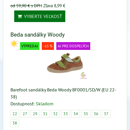
od 59,90 €
s DPH
Zľava 8,99 €
VYBERTE VEĽKOSŤ
Beda sandálky Woody
VÝPREDAJ
-15 %
AJ PRE DOSPELÝCH
Barefoot sandálky Beda Woody BF0001/SD/W (EU 22-
38)
Dostupnosť:
Skladom
22
27
29
31
32
33
34
35
36
37
38