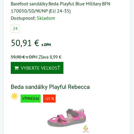
Barefoot sandálky Beda Playful Blue Military BFN
170050/SD/W/NP (EU 24-35)
Dostupnosť:
Skladom
24
50,91 €
s DPH
59,90 €
s DPH
Zľava 8,99 €
VYBERTE VEĽKOSŤ
Beda sandálky Playful Rebecca
VÝPREDAJ
-15 %