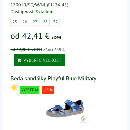
170010/SD/W/NL (EU 24-41)
Dostupnosť:
Skladom
25
26
27
28
32
od 42,41 €
s DPH
od 49,90 €
s DPH
Zľava 7,49 €
VYBERTE VEĽKOSŤ
Beda sandálky Playful Blue Military
VÝPREDAJ
-15 %