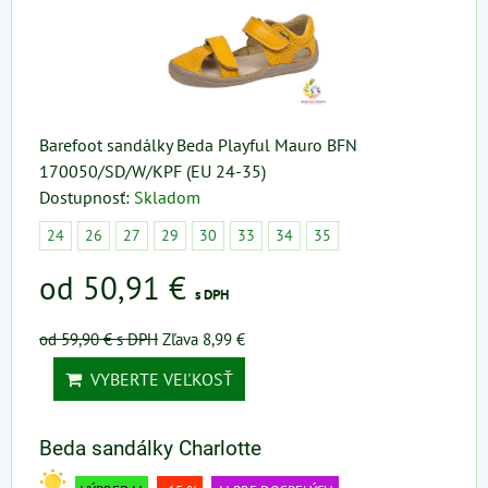
Barefoot sandálky Beda Playful Mauro BFN
170050/SD/W/KPF (EU 24-35)
Dostupnosť:
Skladom
24
26
27
29
30
33
34
35
od 50,91 €
s DPH
od 59,90 €
s DPH
Zľava 8,99 €
VYBERTE VEĽKOSŤ
Beda sandálky Charlotte