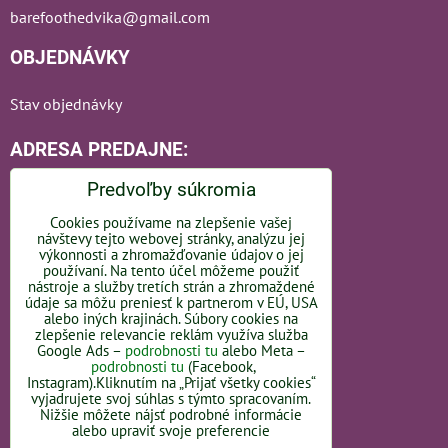
barefoothedvika@gmail.com
OBJEDNÁVKY
Stav objednávky
ADRESA PREDAJNE:
Predvoľby súkromia
Cookies používame na zlepšenie vašej
návštevy tejto webovej stránky, analýzu jej
Bratislavská 110
výkonnosti a zhromažďovanie údajov o jej
používaní. Na tento účel môžeme použiť
nástroje a služby tretích strán a zhromaždené
92101 Piešťany
údaje sa môžu preniesť k partnerom v EÚ, USA
alebo iných krajinách. Súbory cookies na
Slovakia
zlepšenie relevancie reklám využíva služba
Google Ads –
podrobnosti tu
alebo Meta –
podrobnosti tu
(Facebook,
OTVÁRACIE HODINY -
LINK
Instagram).Kliknutím na „Prijať všetky cookies“
vyjadrujete svoj súhlas s týmto spracovaním.
Nižšie môžete nájsť podrobné informácie
alebo upraviť svoje preferencie