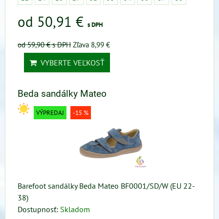
od 50,91 €
s DPH
od 59,90 €
s DPH
Zľava 8,99 €
VYBERTE VEĽKOSŤ
Beda sandálky Mateo
VÝPREDAJ
-15 %
Barefoot sandálky Beda Mateo BF0001/SD/W (EU 22-
38)
Dostupnosť:
Skladom