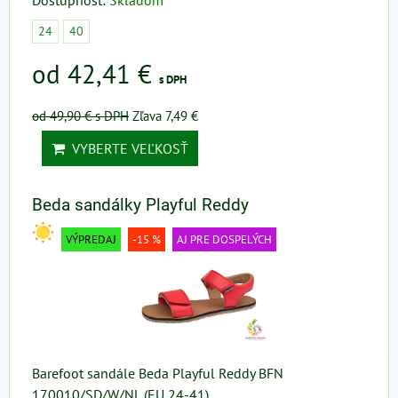
Dostupnosť:
Skladom
24
40
od 42,41 €
s DPH
od 49,90 €
s DPH
Zľava 7,49 €
VYBERTE VEĽKOSŤ
Beda sandálky Playful Reddy
VÝPREDAJ
-15 %
AJ PRE DOSPELÝCH
Barefoot sandále Beda Playful Reddy BFN
170010/SD/W/NL (EU 24-41)