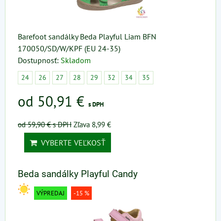
Barefoot sandálky Beda Playful Liam BFN
170050/SD/W/KPF (EU 24-35)
Dostupnosť:
Skladom
24
26
27
28
29
32
34
35
od 50,91 €
s DPH
od 59,90 €
s DPH
Zľava 8,99 €
VYBERTE VEĽKOSŤ
Beda sandálky Playful Candy
VÝPREDAJ
-15 %