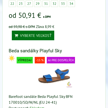
22
23
27
29
31
32
33
34
od 50,91 €
s DPH
od 59,90 €
s DPH
Zľava 8,99 €
VYBERTE VEĽKOSŤ
Beda sandálky Playful Sky
VÝPREDAJ
-15 %
AJ PRE DOSPELÝCH
Barefoot sandále Beda Playful Sky BFN
170010/SD/W/NL (EU 24-41)