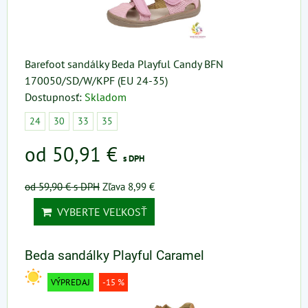
Barefoot sandálky Beda Playful Candy BFN
170050/SD/W/KPF (EU 24-35)
Dostupnosť:
Skladom
24
30
33
35
od 50,91 €
s DPH
od 59,90 €
s DPH
Zľava 8,99 €
VYBERTE VEĽKOSŤ
Beda sandálky Playful Caramel
VÝPREDAJ
-15 %