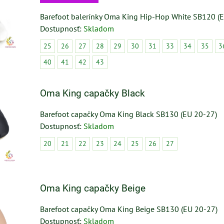
Barefoot balerínky Oma King Hip-Hop White SB120 (
Dostupnosť:
Skladom
25
26
27
28
29
30
31
33
34
35
3
40
41
42
43
Oma King capačky Black
Barefoot capačky Oma King Black SB130 (EU 20-27)
Dostupnosť:
Skladom
20
21
22
23
24
25
26
27
Oma King capačky Beige
Barefoot capačky Oma King Beige SB130 (EU 20-27)
Dostupnosť:
Skladom