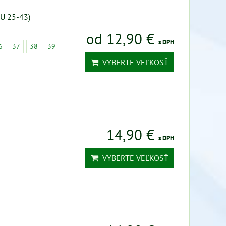
EU 25-43)
od 12,90 €
s DPH
6
37
38
39
VYBERTE VEĽKOSŤ
14,90 €
s DPH
VYBERTE VEĽKOSŤ