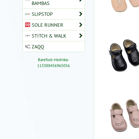
BAMBAS
SLIPSTOP
SOLE RUNNER
STITCH & WALK
ZAQQ
Barefoot-Hedvika-
113388456965056