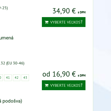
9-25)
34,90 €
s DPH
VYBERTE VEĽKOSŤ
gumená
132 (EU 30-46)
od 16,90 €
s DPH
0
41
42
43
VYBERTE VEĽKOSŤ
á podošva)