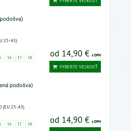
VYBERTE VEĽKOSŤ
 podošva)
U 25-43)
od 14,90 €
s DPH
5
36
37
38
VYBERTE VEĽKOSŤ
žená podošva)
0 (EU 25-43)
od 14,90 €
s DPH
5
36
37
38