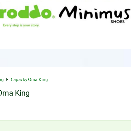
ng
Capačky Oma King
Oma King