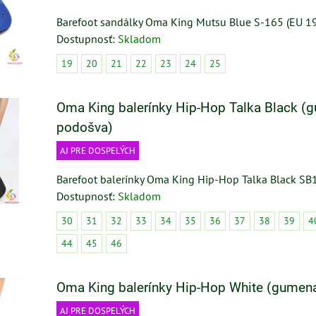
Barefoot sandálky Oma King Mutsu Blue S-165 (EU 1
Dostupnosť:
Skladom
19
20
21
22
23
24
25
Oma King balerínky Hip-Hop Talka Black (
podošva)
AJ PRE DOSPELÝCH
Barefoot balerínky Oma King Hip-Hop Talka Black SB
Dostupnosť:
Skladom
30
31
32
33
34
35
36
37
38
39
4
44
45
46
Oma King balerínky Hip-Hop White (gumen
AJ PRE DOSPELÝCH