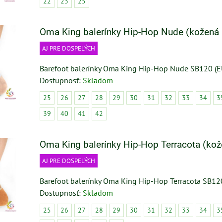
22
23
25
Oma King balerínky Hip-Hop Nude (kožená
AJ PRE DOSPELÝCH
Barefoot balerínky Oma King Hip-Hop Nude SB120 (E
Dostupnosť:
Skladom
25
26
27
28
29
30
31
32
33
34
3
39
40
41
42
Oma King balerínky Hip-Hop Terracota (ko
AJ PRE DOSPELÝCH
Barefoot balerínky Oma King Hip-Hop Terracota SB12
Dostupnosť:
Skladom
25
26
27
28
29
30
31
32
33
34
3