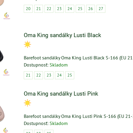
20
21
22
23
24
25
26
27
Oma King sandálky Lusti Black
Barefoot sandálky Oma King Lusti Black S-166 (EU 21
Dostupnosť:
Skladom
21
22
23
24
25
Oma King sandálky Lusti Pink
Barefoot sandálky Oma King Lusti Pink S-166 (EU 21-
Dostupnosť:
Skladom