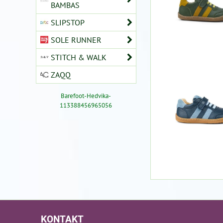
BAMBAS
SLIPSTOP
SOLE RUNNER
STITCH & WALK
ZAQQ
Barefoot-Hedvika-
113388456965056
KONTAKT