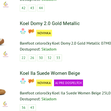
42
43
44
Koel Domy 2.0 Gold Metallic
NOVINKA
Barefoot celoročky Koel Domy 2.0 Gold Metallic 07M
Dostupnosť:
Skladom
22
26
30
32
33
Koel Ila Suede Women Beige
NOVINKA
AJ PRE DOSPELÝCH
Barefoot celoročky Koel Ila Suede Women Beige 25L0
Dostupnosť:
Skladom
36
43