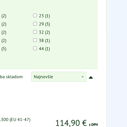
 (2)
23 (1)
 (2)
29 (3)
 (2)
32 (2)
 (2)
38 (1)
 (5)
44 (1)
Najnovšie
Iba skladom
.300 (EU 41-47)
114,90 €
s DPH