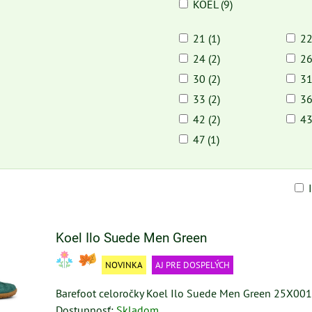
KOEL (9)
21 (1)
22
24 (2)
26
30 (2)
31
33 (2)
36
42 (2)
43
47 (1)
am
buľka
Koel Ilo Suede Men Green
NOVINKA
AJ PRE DOSPELÝCH
Barefoot celoročky Koel Ilo Suede Men Green 25X001
Dostupnosť:
Skladom