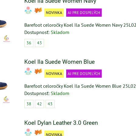
Koel Ila Suede Women Navy
NOVINKA
AJ PRE DOSPELÝCH
Barefoot celoročky Koel Ila Suede Women Navy 25L0
Dostupnosť:
Skladom
36
43
Koel Ila Suede Women Blue
NOVINKA
AJ PRE DOSPELÝCH
Barefoot celoročky Koel Ila Suede Women Blue 25L02
Dostupnosť:
Skladom
38
42
43
Koel Dylan Leather 3.0 Green
NOVINKA