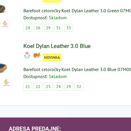
Barefoot celoročky Koel Dylan Leather 3.0 Green 07M
Dostupnosť:
Skladom
24
26
29
31
33
Koel Dylan Leather 3.0 Blue
NOVINKA
Barefoot celoročky Koel Dylan Leather 3.0 Blue 07M0
Dostupnosť:
Skladom
21
22
23
24
29
32
ADRESA PREDAJNE: