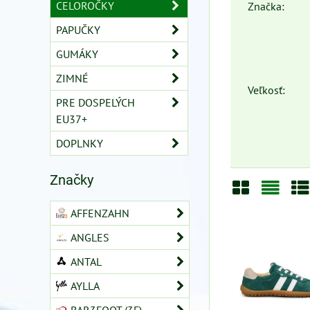
CELOROČKY
Značka:
PAPUČKY
GUMÁKY
ZIMNÉ
Veľkosť:
PRE DOSPELÝCH
EU37+
DOPLNKY
Značky
Mriežka
Zozn
Ta
AFFENZAHN
ANGLES
ANTAL
AYLLA