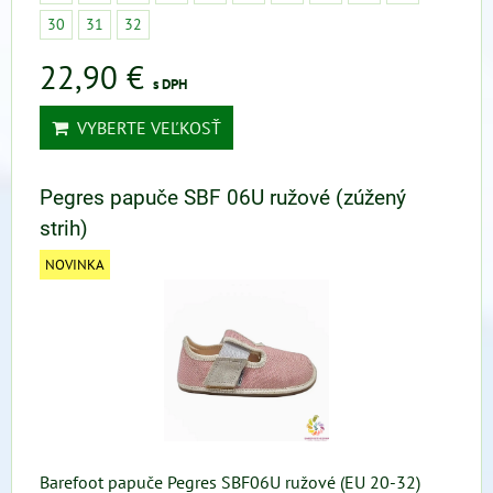
30
31
32
22,90 €
s DPH
VYBERTE VEĽKOSŤ
Pegres papuče SBF 06U ružové (zúžený
strih)
NOVINKA
Barefoot papuče Pegres SBF06U ružové (EU 20-32)