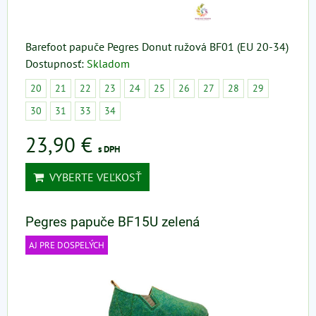
Barefoot papuče Pegres Donut ružová BF01 (EU 20-34)
Dostupnosť:
Skladom
20
21
22
23
24
25
26
27
28
29
30
31
33
34
23,90 €
s DPH
VYBERTE VEĽKOSŤ
Pegres papuče BF15U zelená
AJ PRE DOSPELÝCH