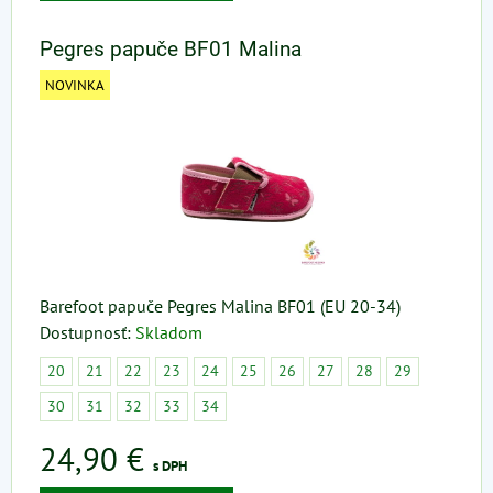
Pegres papuče BF01 Malina
NOVINKA
Barefoot papuče Pegres Malina BF01 (EU 20-34)
Dostupnosť:
Skladom
20
21
22
23
24
25
26
27
28
29
30
31
32
33
34
24,90 €
s DPH