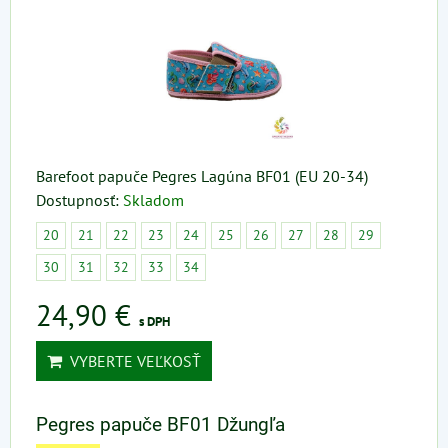
Barefoot papuče Pegres Lagúna BF01 (EU 20-34)
Dostupnosť:
Skladom
20
21
22
23
24
25
26
27
28
29
30
31
32
33
34
24,90 €
s DPH
VYBERTE VEĽKOSŤ
Pegres papuče BF01 Džungľa