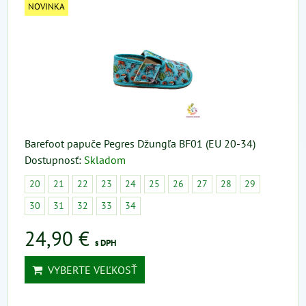
NOVINKA
Barefoot papuče Pegres Džungľa BF01 (EU 20-34)
Dostupnosť:
Skladom
20
21
22
23
24
25
26
27
28
29
30
31
32
33
34
24,90 €
s DPH
VYBERTE VEĽKOSŤ