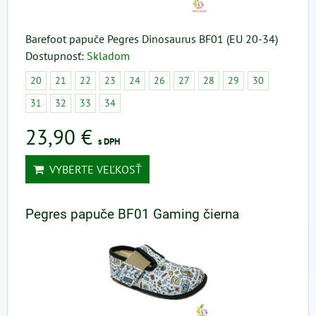
Barefoot papuče Pegres Dinosaurus BF01 (EU 20-34)
Dostupnosť:
Skladom
20
21
22
23
24
26
27
28
29
30
31
32
33
34
23,90 €
s DPH
VYBERTE VEĽKOSŤ
Pegres papuče BF01 Gaming čierna