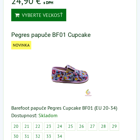
24,90 €
s DPH
VYBERTE VEĽKOSŤ
Pegres papuče BF01 Cupcake
NOVINKA
Barefoot papuče Pegres Cupcake BF01 (EU 20-34)
Dostupnosť:
Skladom
20
21
22
23
24
25
26
27
28
29
30
31
32
33
34