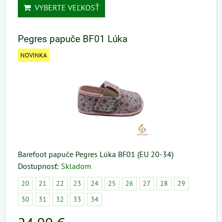
VYBERTE VEĽKOSŤ
Pegres papuče BF01 Lúka
NOVINKA
Barefoot papuče Pegres Lúka BF01 (EU 20-34)
Dostupnosť:
Skladom
20
21
22
23
24
25
26
27
28
29
30
31
32
33
34