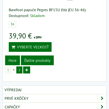
Barefoot papuče Pegres BF15U žltá (EU 36-46)
Dostupnosť:
Skladom
36
39,90 €
s DPH
VYBERTE VEĽKOSŤ
Hore
Ďalšie produkty
1
2
VÝPREDAJ
PRVÉ KRÔČKY
CAPAČKY