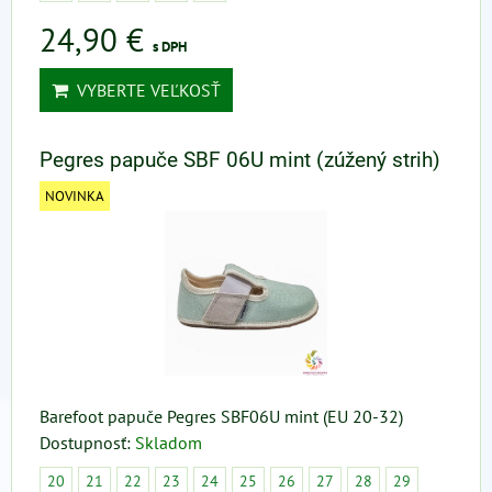
24,90 €
s DPH
VYBERTE VEĽKOSŤ
Pegres papuče SBF 06U mint (zúžený strih)
NOVINKA
Barefoot papuče Pegres SBF06U mint (EU 20-32)
Dostupnosť:
Skladom
20
21
22
23
24
25
26
27
28
29