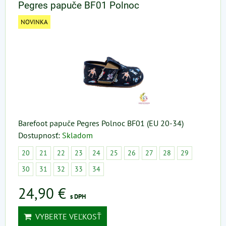
Pegres papuče BF01 Polnoc
NOVINKA
Barefoot papuče Pegres Polnoc BF01 (EU 20-34)
Dostupnosť:
Skladom
20
21
22
23
24
25
26
27
28
29
30
31
32
33
34
24,90 €
s DPH
VYBERTE VEĽKOSŤ