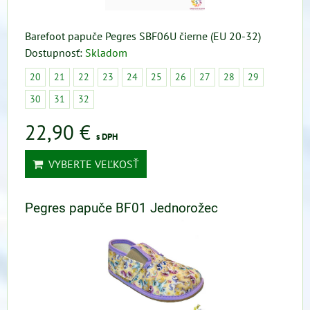
Barefoot papuče Pegres SBF06U čierne (EU 20-32)
Dostupnosť:
Skladom
20
21
22
23
24
25
26
27
28
29
30
31
32
22,90 €
s DPH
VYBERTE VEĽKOSŤ
Pegres papuče BF01 Jednorožec