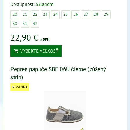
Dostupnosť:
Skladom
20
21
22
23
24
25
26
27
28
29
30
31
32
22,90 €
s DPH
VYBERTE VEĽKOSŤ
Pegres papuče SBF 06U čierne (zúžený
strih)
NOVINKA