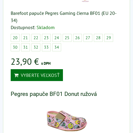
Barefoot papuče Pegres Gaming čierna BF01 (EU 20-
34)
Dostupnosť:
Skladom
20
21
22
23
24
25
26
27
28
29
30
31
32
33
34
23,90 €
s DPH
VYBERTE VEĽKOSŤ
Pegres papuče BF01 Donut ružová