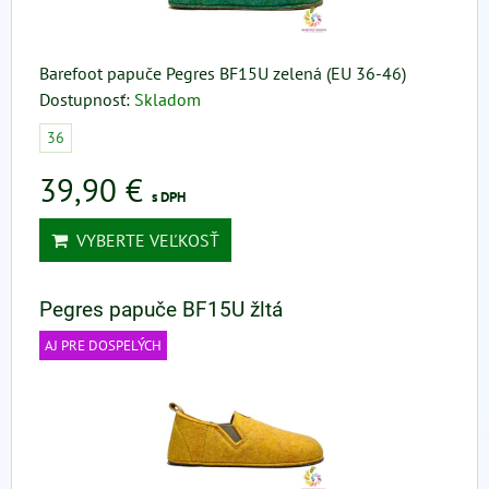
Barefoot papuče Pegres BF15U zelená (EU 36-46)
Dostupnosť:
Skladom
36
39,90 €
s DPH
VYBERTE VEĽKOSŤ
Pegres papuče BF15U žltá
AJ PRE DOSPELÝCH