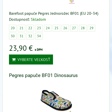
Barefoot papuče Pegres Jednorožec BF01 (EU 20-34)
Dostupnosť:
Skladom
20
21
22
23
24
25
26
27
28
29
30
31
32
34
23,90 €
s DPH
VYBERTE VEĽKOSŤ
Pegres papuče BF01 Dinosaurus