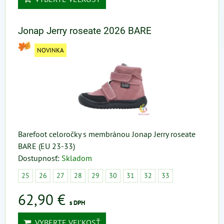
Jonap Jerry roseate 2026 BARE
NOVINKA
Barefoot celoročky s membránou Jonap Jerry roseate
BARE (EU 23-33)
Dostupnosť:
Skladom
25
26
27
28
29
30
31
32
33
62,90 €
s DPH
VYBERTE VEĽKOSŤ