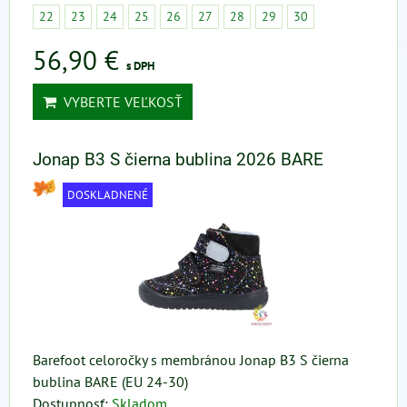
22
23
24
25
26
27
28
29
30
56,90 €
s DPH
VYBERTE VEĽKOSŤ
Jonap B3 S čierna bublina 2026 BARE
DOSKLADNENÉ
Barefoot celoročky s membránou Jonap B3 S čierna
bublina BARE (EU 24-30)
Dostupnosť:
Skladom