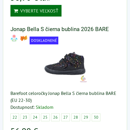
VYBERTE VEĽKOSŤ
Jonap Bella S čierna bublina 2026 BARE
DOSKLADNENÉ
Barefoot celoročky Jonap Bella S čierna bublina BARE
(EU 22-30)
Dostupnosť:
Skladom
22
23
24
25
26
27
28
29
30