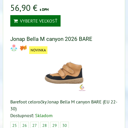
56,90 €
s DPH
VYBERTE VEĽKOSŤ
Jonap Bella M canyon 2026 BARE
NOVINKA
Barefoot celoročky Jonap Bella M canyon BARE (EU 22-
30)
Dostupnosť:
Skladom
25
26
27
28
29
30