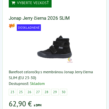
VYBERTE VEĽKOSŤ
Jonap Jerry čierna 2026 SLIM
DOSKLADNENÉ
Barefoot celoročky s membránou Jonap Jerry čierna
SLIM (EU 23-30)
Dostupnosť:
Skladom
23
25
26
27
28
29
30
62,90 €
s DPH