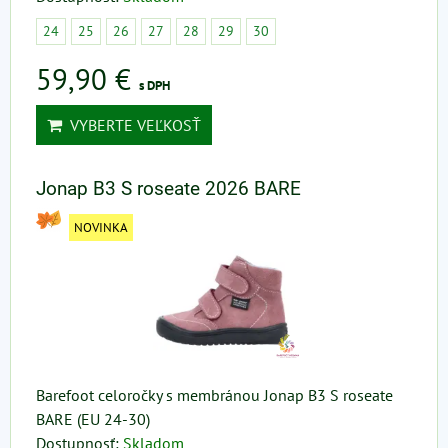
24
25
26
27
28
29
30
59,90 €
s DPH
VYBERTE VEĽKOSŤ
Jonap B3 S roseate 2026 BARE
NOVINKA
Barefoot celoročky s membránou Jonap B3 S roseate
BARE (EU 24-30)
Dostupnosť:
Skladom