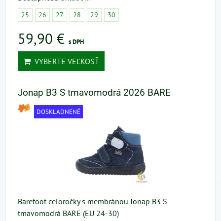
25
26
27
28
29
30
59,90 €
s DPH
VYBERTE VEĽKOSŤ
Jonap B3 S tmavomodrá 2026 BARE
DOSKLADNENÉ
Barefoot celoročky s membránou Jonap B3 S
tmavomodrá BARE (EU 24-30)