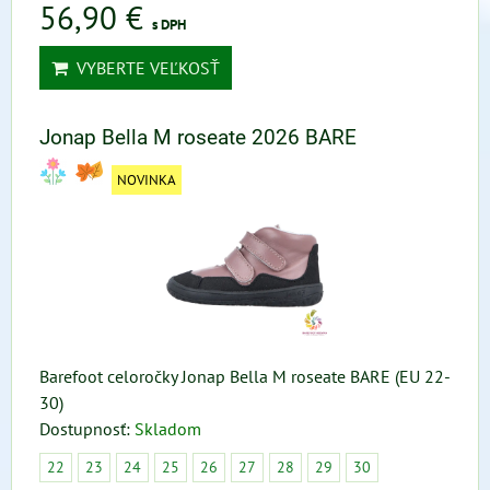
56,90 €
s DPH
VYBERTE VEĽKOSŤ
Jonap Bella M roseate 2026 BARE
NOVINKA
Barefoot celoročky Jonap Bella M roseate BARE (EU 22-
30)
Dostupnosť:
Skladom
22
23
24
25
26
27
28
29
30