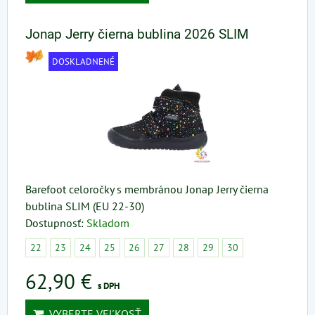
Jonap Jerry čierna bublina 2026 SLIM
DOSKLADNENÉ
Barefoot celoročky s membránou Jonap Jerry čierna
bublina SLIM (EU 22-30)
Dostupnosť:
Skladom
22
23
24
25
26
27
28
29
30
62,90 €
s DPH
VYBERTE VEĽKOSŤ