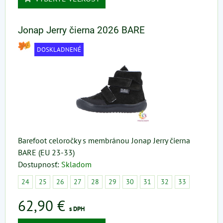
Jonap Jerry čierna 2026 BARE
DOSKLADNENÉ
Barefoot celoročky s membránou Jonap Jerry čierna
BARE (EU 23-33)
Dostupnosť:
Skladom
24
25
26
27
28
29
30
31
32
33
62,90 €
s DPH