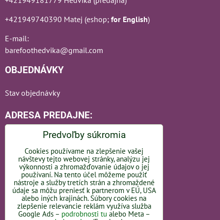
+421949740390 Matej (eshop;
for English
)
E-mail:
barefoothedvika@gmail.com
OBJEDNÁVKY
Stav objednávky
ADRESA PREDAJNE:
Predvoľby súkromia
Cookies používame na zlepšenie vašej
návštevy tejto webovej stránky, analýzu jej
Bratislavská 110
výkonnosti a zhromažďovanie údajov o jej
používaní. Na tento účel môžeme použiť
nástroje a služby tretích strán a zhromaždené
92101 Piešťany
údaje sa môžu preniesť k partnerom v EÚ, USA
alebo iných krajinách. Súbory cookies na
Slovakia
zlepšenie relevancie reklám využíva služba
Google Ads –
podrobnosti tu
alebo Meta –