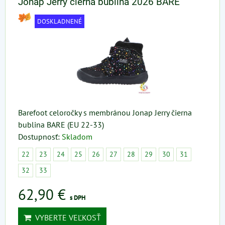
Jonap Jerry čierna bublina 2026 BARE
DOSKLADNENÉ
Barefoot celoročky s membránou Jonap Jerry čierna
bublina BARE (EU 22-33)
Dostupnosť:
Skladom
22
23
24
25
26
27
28
29
30
31
32
33
62,90 €
s DPH
VYBERTE VEĽKOSŤ