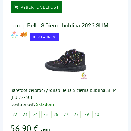
VYBERTE VEĽKOSŤ
Jonap Bella S čierna bublina 2026 SLIM
DOSKLADNENÉ
Barefoot celoročky Jonap Bella S čierna bublina SLIM
(EU 22-30)
Dostupnosť:
Skladom
22
23
24
25
26
27
28
29
30
56,90 €
s DPH