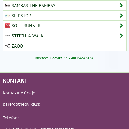
SAMBAS THE BAMBAS
SLIPSTOP
SOLE RUNNER
STITCH & WALK
ZAQQ
Barefoot-Hedvika-113388456965056
KONTAKT
Kontaktné údaje :
barefoothedvika.sk
Telefón:
+421949181779 Hedvika (predajňa)