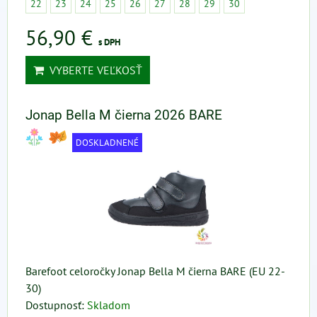
22
23
24
25
26
27
28
29
30
56,90 €
s DPH
VYBERTE VEĽKOSŤ
Jonap Bella M čierna 2026 BARE
DOSKLADNENÉ
Barefoot celoročky Jonap Bella M čierna BARE (EU 22-
30)
Dostupnosť:
Skladom