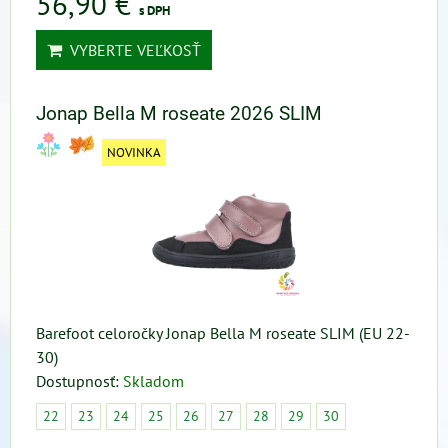
56,90 €
s DPH
VYBERTE VEĽKOSŤ
Jonap Bella M roseate 2026 SLIM
NOVINKA
Barefoot celoročky Jonap Bella M roseate SLIM (EU 22-
30)
Dostupnosť:
Skladom
22
23
24
25
26
27
28
29
30