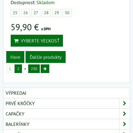
Dostupnosť:
Skladom
25
26
27
28
29
30
59,90 €
s DPH
VYBERTE VEĽKOSŤ
Hore
Ďalšie produkty
1
2
230
VÝPREDAJ
PRVÉ KRÔČKY
CAPAČKY
BALERÍNKY