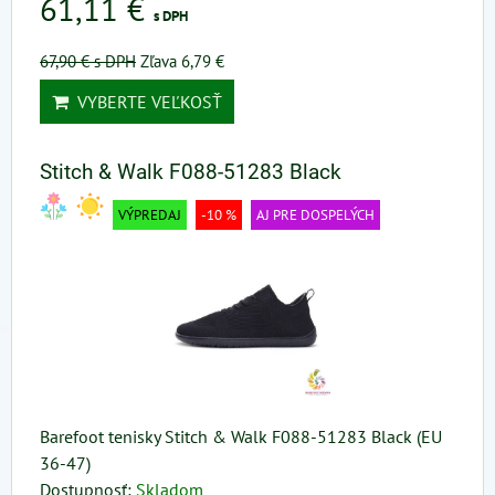
61,11 €
s DPH
67,90 €
s DPH
Zľava 6,79 €
VYBERTE VEĽKOSŤ
Stitch & Walk F088-51283 Black
VÝPREDAJ
-10 %
AJ PRE DOSPELÝCH
Barefoot tenisky Stitch & Walk F088-51283 Black (EU
36-47)
Dostupnosť:
Skladom