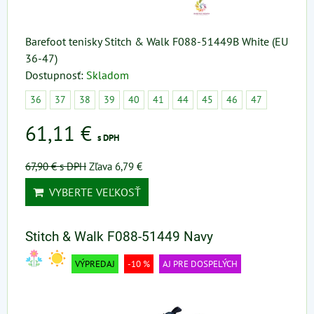
Barefoot tenisky Stitch & Walk F088-51449B White (EU
36-47)
Dostupnosť:
Skladom
36
37
38
39
40
41
44
45
46
47
61,11 €
s DPH
67,90 €
s DPH
Zľava 6,79 €
VYBERTE VEĽKOSŤ
Stitch & Walk F088-51449 Navy
VÝPREDAJ
-10 %
AJ PRE DOSPELÝCH