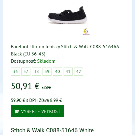
Barefoot slip-on tenisky Stitch & Walk C088-51646A
Black (EU 36-43)
Dostupnosť:
Skladom
36
37
38
39
40
41
42
50,91 €
s DPH
59,90 €
s DPH
Zľava 8,99 €
VYBERTE VEĽKOSŤ
Stitch & Walk C088-51646 White