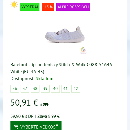
VÝPREDAJ
-15 %
AJ PRE DOSPELÝCH
Barefoot slip-on tenisky Stitch & Walk C088-51646
White (EU 36-43)
Dostupnosť:
Skladom
36
37
38
39
40
41
42
50,91 €
s DPH
59,90 €
s DPH
Zľava 8,99 €
VYBERTE VEĽKOSŤ