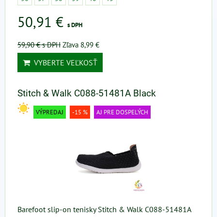
50,91 €
s DPH
59,90 €
s DPH
Zľava 8,99 €
VYBERTE VEĽKOSŤ
Stitch & Walk C088-51481A Black
VÝPREDAJ
-15 %
AJ PRE DOSPELÝCH
Barefoot slip-on tenisky Stitch & Walk C088-51481A