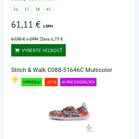
36
37
38
45
61,11 €
s DPH
67,90 €
s DPH
Zľava 6,79 €
VYBERTE VEĽKOSŤ
Stitch & Walk C088-51646C Multicolor
VÝPREDAJ
-15 %
AJ PRE DOSPELÝCH