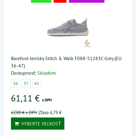
Barefoot tenisky Stitch & Walk F088-51283C Grey (EU
36-47)
Dostupnosť:
Skladom
36
37
41
61,11 €
s DPH
67,90 €
s DPH
Zľava 6,79 €
VYBERTE VEĽKOSŤ