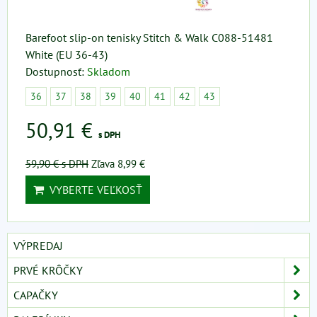
Barefoot slip-on tenisky Stitch & Walk C088-51481
White (EU 36-43)
Dostupnosť:
Skladom
36
37
38
39
40
41
42
43
50,91 €
s DPH
59,90 €
s DPH
Zľava 8,99 €
VYBERTE VEĽKOSŤ
VÝPREDAJ
PRVÉ KRÔČKY
CAPAČKY