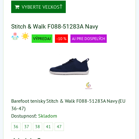
VYBERTE VEĽKOSŤ
Stitch & Walk F088-51283A Navy
VÝPREDAJ
-10 %
AJ PRE DOSPELÝCH
Barefoot tenisky Stitch & Walk F088-51283A Navy (EU
36-47)
Dostupnosť:
Skladom
36
37
38
41
47