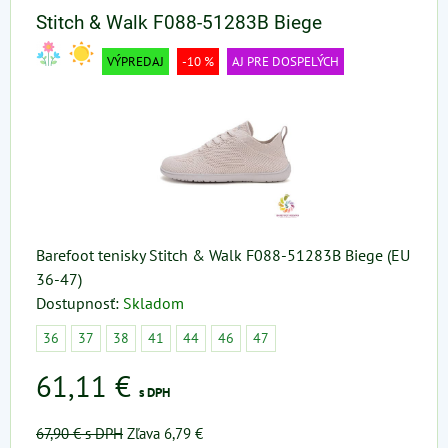
Stitch & Walk F088-51283B Biege
VÝPREDAJ
-10 %
AJ PRE DOSPELÝCH
Barefoot tenisky Stitch & Walk F088-51283B Biege (EU
36-47)
Dostupnosť:
Skladom
36
37
38
41
44
46
47
61,11 €
s DPH
67,90 €
s DPH
Zľava 6,79 €