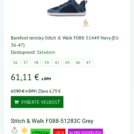
Barefoot tenisky Stitch & Walk F088-51449 Navy (EU
36-47)
Dostupnosť:
Skladom
36
37
38
39
42
45
46
47
61,11 €
s DPH
67,90 €
s DPH
Zľava 6,79 €
VYBERTE VEĽKOSŤ
Stitch & Walk F088-51283C Grey
VÝPREDAJ
-10 %
AJ PRE DOSPELÝCH