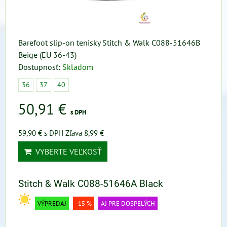
Barefoot slip-on tenisky Stitch & Walk C088-51646B
Beige (EU 36-43)
Dostupnosť:
Skladom
36
37
40
50,91 €
s DPH
59,90 €
s DPH
Zľava 8,99 €
VYBERTE VEĽKOSŤ
Stitch & Walk C088-51646A Black
VÝPREDAJ
-15 %
AJ PRE DOSPELÝCH