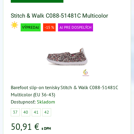
Stitch & Walk C088-51481C Multicolor
VÝPREDAJ
-15 %
AJ PRE DOSPELÝCH
Barefoot slip-on tenisky Stitch & Walk C088-51481C
Multicolor (EU 36-43)
Dostupnosť:
Skladom
37
40
41
42
50,91 €
s DPH