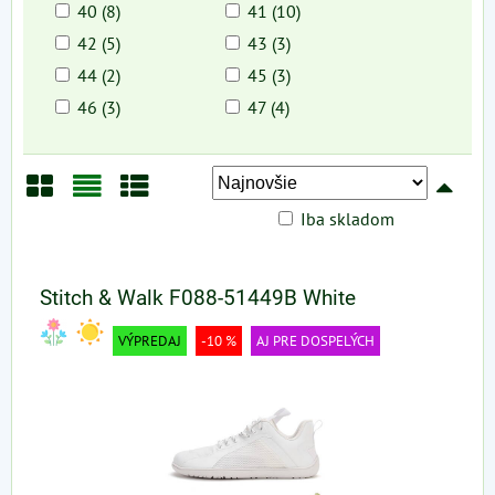
40 (8)
41 (10)
42 (5)
43 (3)
44 (2)
45 (3)
46 (3)
47 (4)
Iba skladom
Mriežka
Zoznam
Tabuľka
Stitch & Walk F088-51449B White
VÝPREDAJ
-10 %
AJ PRE DOSPELÝCH