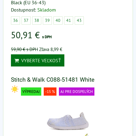
Black (EU 36-43)
Dostupnosť:
Skladom
36
37
38
39
40
41
43
50,91 €
s DPH
59,90 €
s DPH
Zľava 8,99 €
VYBERTE VEĽKOSŤ
Stitch & Walk C088-51481 White
VÝPREDAJ
-15 %
AJ PRE DOSPELÝCH