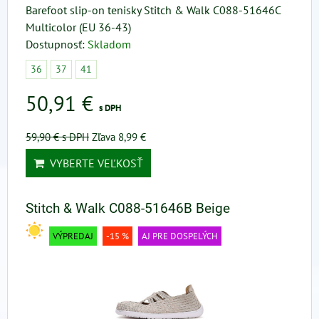
Barefoot slip-on tenisky Stitch & Walk C088-51646C
Multicolor (EU 36-43)
Dostupnosť:
Skladom
36
37
41
50,91 €
s DPH
59,90 €
s DPH
Zľava 8,99 €
VYBERTE VEĽKOSŤ
Stitch & Walk C088-51646B Beige
VÝPREDAJ
-15 %
AJ PRE DOSPELÝCH