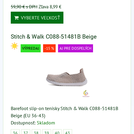
59,90 €
s DPH
Zľava 8,99 €
VYBERTE VEĽKOSŤ
Stitch & Walk C088-51481B Beige
VÝPREDAJ
-15 %
AJ PRE DOSPELÝCH
Barefoot slip-on tenisky Stitch & Walk C088-51481B
Beige (EU 36-43)
Dostupnosť:
Skladom
36
37
38
39
40
43