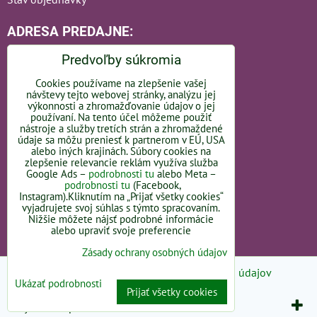
ADRESA PREDAJNE:
Predvoľby súkromia
Cookies používame na zlepšenie vašej
návštevy tejto webovej stránky, analýzu jej
Bratislavská 110
výkonnosti a zhromažďovanie údajov o jej
používaní. Na tento účel môžeme použiť
nástroje a služby tretích strán a zhromaždené
92101 Piešťany
údaje sa môžu preniesť k partnerom v EÚ, USA
alebo iných krajinách. Súbory cookies na
Slovakia
zlepšenie relevancie reklám využíva služba
Google Ads –
podrobnosti tu
alebo Meta –
OTVÁRACIE HODINY -
LINK
podrobnosti tu
(Facebook,
Instagram).Kliknutím na „Prijať všetky cookies“
vyjadrujete svoj súhlas s týmto spracovaním.
Nižšie môžete nájsť podrobné informácie
alebo upraviť svoje preferencie
Zásady ochrany osobných údajov
Predvoľby súkromia
Zásady ochrany osobných údajov
Ukázať podrobnosti
Prijať všetky cookies
Vytvorené pomocou:
BiznisWeb.sk