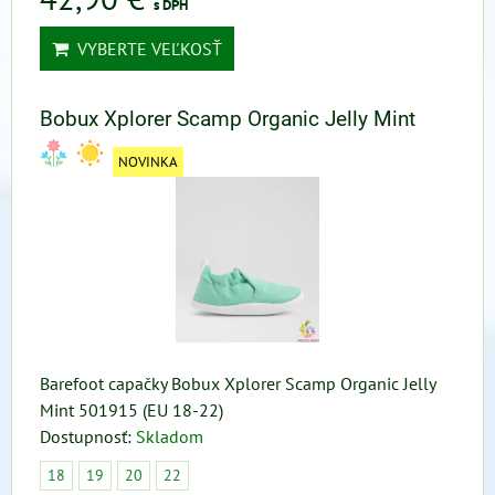
s DPH
VYBERTE VEĽKOSŤ
Bobux Xplorer Scamp Organic Jelly Mint
NOVINKA
Barefoot capačky Bobux Xplorer Scamp Organic Jelly
Mint 501915 (EU 18-22)
Dostupnosť:
Skladom
18
19
20
22