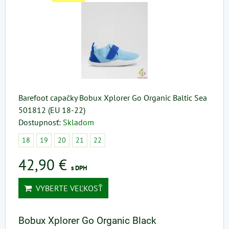
Barefoot capačky Bobux Xplorer Go Organic Baltic Sea
501812 (EU 18-22)
Dostupnosť:
Skladom
18
19
20
21
22
42,90 €
s DPH
VYBERTE VEĽKOSŤ
Bobux Xplorer Go Organic Black