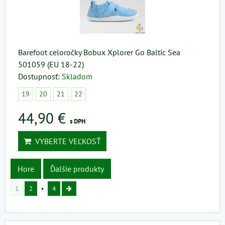
Barefoot celoročky Bobux Xplorer Go Baltic Sea
501059 (EU 18-22)
Dostupnosť:
Skladom
19
20
21
22
44,90 €
s DPH
VYBERTE VEĽKOSŤ
Hore
Ďalšie produkty
1
2
4