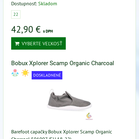
Dostupnosť:
Skladom
22
42,90 €
s DPH
VYBERTE VEĽKOSŤ
Bobux Xplorer Scamp Organic Charcoal
DOSKLADNENÉ
Barefoot capačky Bobux Xplorer Scamp Organic