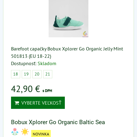
Barefoot capačky Bobux Xplorer Go Organic Jelly Mint
501813 (EU 18-22)
Dostupnosť:
Skladom
18
19
20
21
42,90 €
s DPH
VYBERTE VEĽKOSŤ
Bobux Xplorer Go Organic Baltic Sea
NOVINKA