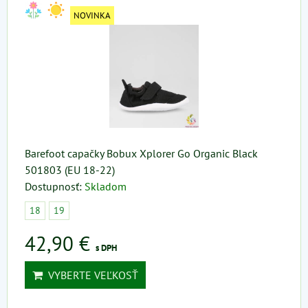
NOVINKA
Barefoot capačky Bobux Xplorer Go Organic Black
501803 (EU 18-22)
Dostupnosť:
Skladom
18
19
42,90 €
s DPH
VYBERTE VEĽKOSŤ