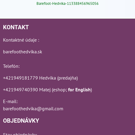
Barefoot-Hedvika-113388456965056
KONTAKT
Kontaktné údaje :
barefoothedvika.sk
Telefón:
+421949181779 Hedvika (predajňa)
+421949740390 Matej (eshop;
for English
)
E-mail:
barefoothedvika@gmail.com
OBJEDNÁVKY
Stav objednávky