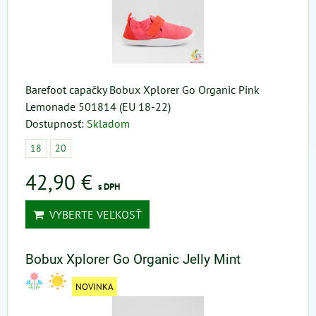
Barefoot capačky Bobux Xplorer Go Organic Pink
Lemonade 501814 (EU 18-22)
Dostupnosť:
Skladom
18
20
42,90 €
s DPH
VYBERTE VEĽKOSŤ
Bobux Xplorer Go Organic Jelly Mint
NOVINKA