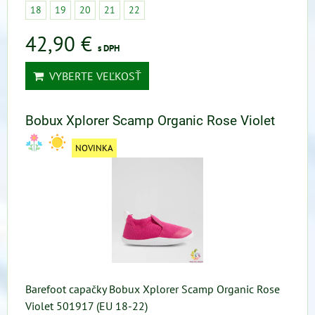
18
19
20
21
22
42,90 €
s DPH
VYBERTE VEĽKOSŤ
Bobux Xplorer Scamp Organic Rose Violet
NOVINKA
Barefoot capačky Bobux Xplorer Scamp Organic Rose
Violet 501917 (EU 18-22)