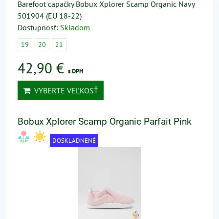
Barefoot capačky Bobux Xplorer Scamp Organic Navy
501904 (EU 18-22)
Dostupnosť:
Skladom
19
20
21
42,90 €
s DPH
VYBERTE VEĽKOSŤ
Bobux Xplorer Scamp Organic Parfait Pink
DOSKLADNENÉ