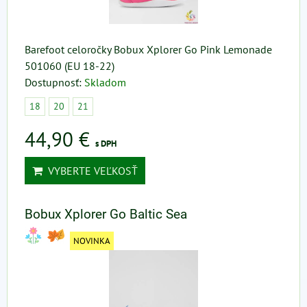
Barefoot celoročky Bobux Xplorer Go Pink Lemonade
501060 (EU 18-22)
Dostupnosť:
Skladom
18
20
21
44,90 €
s DPH
VYBERTE VEĽKOSŤ
Bobux Xplorer Go Baltic Sea
NOVINKA