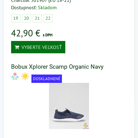
Charcoal 501907 (EU 18-22)
Dostupnosť:
Skladom
19
20
21
22
42,90 €
s DPH
VYBERTE VEĽKOSŤ
Bobux Xplorer Scamp Organic Navy
DOSKLADNENÉ