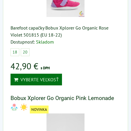
Barefoot capačky Bobux Xplorer Go Organic Rose
Violet 501815 (EU 18-22)
Dostupnosť:
Skladom
18
20
42,90 €
s DPH
VYBERTE VEĽKOSŤ
Bobux Xplorer Go Organic Pink Lemonade
NOVINKA