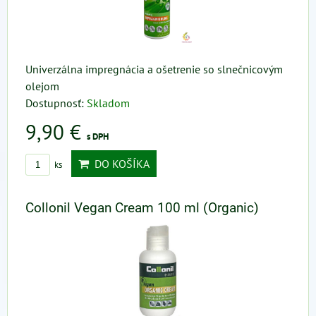
Univerzálna impregnácia a ošetrenie so slnečnicovým
olejom
Dostupnosť:
Skladom
9,90 €
s DPH
DO KOŠÍKA
ks
Collonil Vegan Cream 100 ml (Organic)