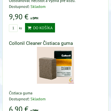
Odstraňovač nečistôt a výživa pre kožu.
Dostupnosť:
Skladom
9,90 €
s DPH
DO KOŠÍKA
ks
Collonil Cleaner Čistiaca guma
Čistiaca guma
Dostupnosť:
Skladom
6,90 €
s DPH