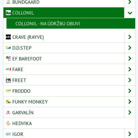
BUNDGAARD
COLLONIL
COLLONIL - NA ÚDRŽBU OBUVI
CRAVE (RAYVE)
D.D.STEP
EF BAREFOOT
FARE
FREET
FRODDO
FUNKY MONKEY
GARVALÍN
HEDVIKA
IGOR