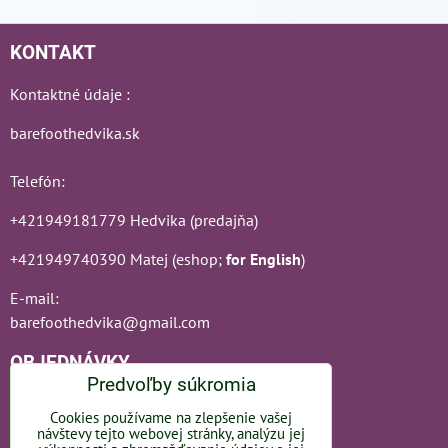
KONTAKT
Kontaktné údaje :
barefoothedvika.sk
Telefón:
+421949181779 Hedvika (predajňa)
+421949740390 Matej (eshop;
for English
)
E-mail:
barefoothedvika@gmail.com
OBJEDNÁVKY
Predvoľby súkromia
Stav objednávky
Cookies používame na zlepšenie vašej
návštevy tejto webovej stránky, analýzu jej