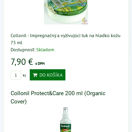
Collonil - Impregnačný a vyživujúci tuk na hladkú kožu
75 ml
Dostupnosť:
Skladom
7,90 €
s DPH
DO KOŠÍKA
ks
Collonil Protect&Care 200 ml (Organic
Cover)