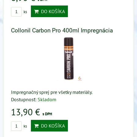
DO KOŠÍKA
ks
Collonil Carbon Pro 400ml Impregnácia
Impregnačný sprej pre všetky materiály.
Dostupnosť:
Skladom
13,90 €
s DPH
DO KOŠÍKA
ks