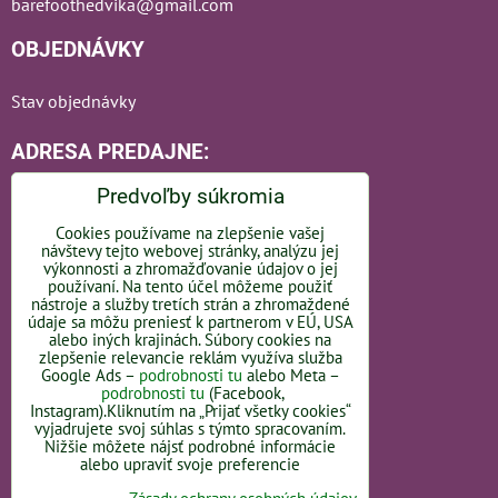
barefoothedvika@gmail.com
OBJEDNÁVKY
Stav objednávky
ADRESA PREDAJNE:
Predvoľby súkromia
Cookies používame na zlepšenie vašej
návštevy tejto webovej stránky, analýzu jej
Bratislavská 110
výkonnosti a zhromažďovanie údajov o jej
používaní. Na tento účel môžeme použiť
nástroje a služby tretích strán a zhromaždené
92101 Piešťany
údaje sa môžu preniesť k partnerom v EÚ, USA
alebo iných krajinách. Súbory cookies na
Slovakia
zlepšenie relevancie reklám využíva služba
Google Ads –
podrobnosti tu
alebo Meta –
OTVÁRACIE HODINY -
LINK
podrobnosti tu
(Facebook,
Instagram).Kliknutím na „Prijať všetky cookies“
vyjadrujete svoj súhlas s týmto spracovaním.
Nižšie môžete nájsť podrobné informácie
alebo upraviť svoje preferencie