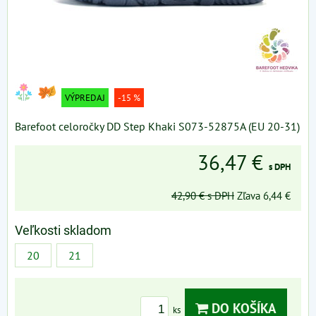
VÝPREDAJ
-15 %
Barefoot celoročky DD Step Khaki S073-52875A (EU 20-31)
36,47 €
s DPH
42,90 €
s DPH
Zľava
6,44 €
Veľkosti skladom
20
21
DO KOŠÍKA
ks