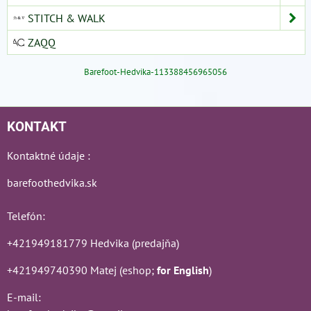
STITCH & WALK
ZAQQ
Barefoot-Hedvika-113388456965056
KONTAKT
Kontaktné údaje :
barefoothedvika.sk
Telefón:
+421949181779 Hedvika (predajňa)
+421949740390 Matej (eshop;
for English
)
E-mail: