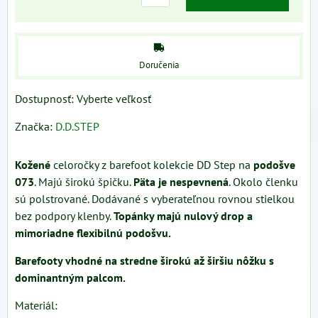
Doručenia
Dostupnosť:
Vyberte veľkosť
Značka:
D.D.STEP
Kožené
celoročky z barefoot kolekcie DD Step na
podošve
073
. Majú širokú špičku.
P
äta je nespevnená
. Okolo členku
sú polstrované. Dodávané s vyberateľnou rovnou stielkou
bez podpory klenby.
Topánky majú nulový drop a
mimoriadne flexibilnú podošvu.
Barefooty vhodné na stredne širokú až širšiu nôžku s
dominantným palcom.
Materiál: