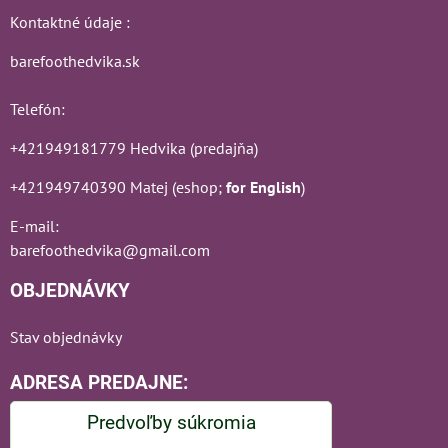
Kontaktné údaje :
barefoothedvika.sk
Telefón:
+421949181779 Hedvika (predajňa)
+421949740390 Matej (eshop;
for English
)
E-mail:
barefoothedvika@gmail.com
OBJEDNÁVKY
Stav objednávky
ADRESA PREDAJNE:
Predvoľby súkromia