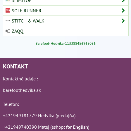
SLIPSTOP
SOLE RUNNER
STITCH & WALK
ZAQQ
Barefoot-Hedvika-113388456965056
KONTAKT
Kontaktné údaje :
barefoothedvika.sk
Telefón:
+421949181779 Hedvika (predajňa)
+421949740390 Matej (eshop;
for English
)