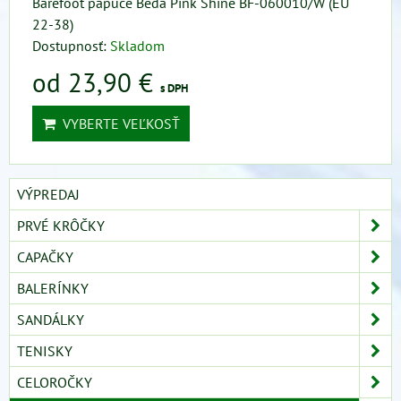
Barefoot papuče Beda Pink Shine BF-060010/W (EU
22-38)
Dostupnosť:
Skladom
od 23,90 €
s DPH
VYBERTE VEĽKOSŤ
VÝPREDAJ
PRVÉ KRÔČKY
CAPAČKY
BALERÍNKY
SANDÁLKY
TENISKY
CELOROČKY