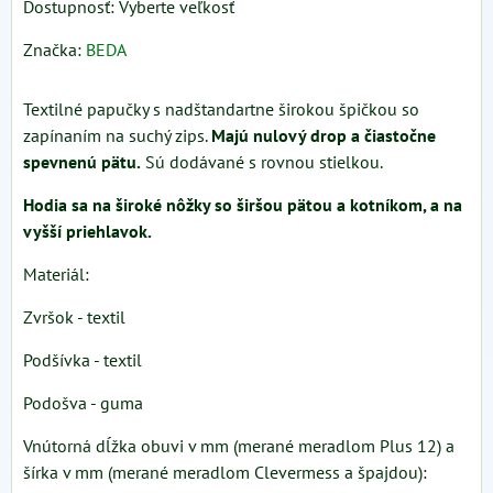
Dostupnosť:
Vyberte veľkosť
Značka:
BEDA
Textilné papučky s nadštandartne širokou špičkou so
zapínaním na suchý zips.
Majú nulový drop a čiastočne
spevnenú pätu.
Sú dodávané s rovnou stielkou.
Hodia sa na široké nôžky so širšou pätou a kotníkom, a na
vyšší priehlavok.
Materiál:
Zvršok - textil
Podšívka - textil
Podošva - guma
Vnútorná dĺžka obuvi v mm (merané meradlom Plus 12) a
šírka v mm (merané meradlom Clevermess a špajdou):