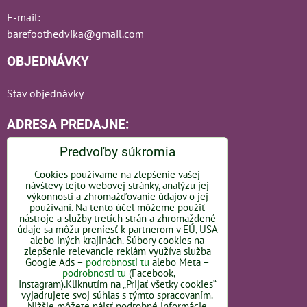
E-mail:
barefoothedvika@gmail.com
OBJEDNÁVKY
Stav objednávky
ADRESA PREDAJNE:
Predvoľby súkromia
Cookies používame na zlepšenie vašej
návštevy tejto webovej stránky, analýzu jej
Bratislavská 110
výkonnosti a zhromažďovanie údajov o jej
používaní. Na tento účel môžeme použiť
nástroje a služby tretích strán a zhromaždené
92101 Piešťany
údaje sa môžu preniesť k partnerom v EÚ, USA
alebo iných krajinách. Súbory cookies na
Slovakia
zlepšenie relevancie reklám využíva služba
Google Ads –
podrobnosti tu
alebo Meta –
podrobnosti tu
(Facebook,
OTVÁRACIE HODINY -
LINK
Instagram).Kliknutím na „Prijať všetky cookies“
vyjadrujete svoj súhlas s týmto spracovaním.
Nižšie môžete nájsť podrobné informácie