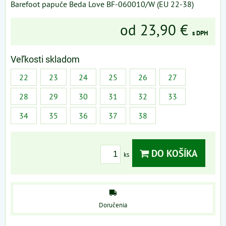
Barefoot papuče Beda Love BF-060010/W (EU 22-38)
od 23,90 €
s DPH
Veľkosti skladom
22
23
24
25
26
27
28
29
30
31
32
33
34
35
36
37
38
DO KOŠÍKA
ks
Doručenia