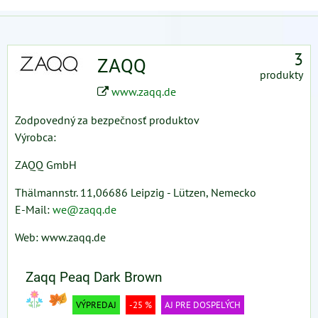
3
ZAQQ
produkty
www.zaqq.de
Zodpovedný za bezpečnosť produktov
Výrobca:
ZAQQ GmbH
Thälmannstr. 11,06686 Leipzig - Lützen, Nemecko
E-Mail:
we@zaqq.de
Web: www.zaqq.de
Zaqq Peaq Dark Brown
VÝPREDAJ
-25 %
AJ PRE DOSPELÝCH