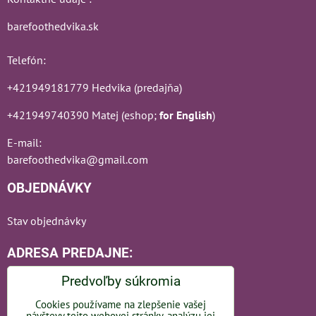
barefoothedvika.sk
Telefón:
+421949181779 Hedvika (predajňa)
+421949740390 Matej (eshop;
for English
)
E-mail:
barefoothedvika@gmail.com
OBJEDNÁVKY
Stav objednávky
ADRESA PREDAJNE:
Predvoľby súkromia
Cookies používame na zlepšenie vašej
návštevy tejto webovej stránky, analýzu jej