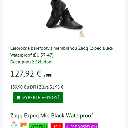
Celoročné barefooty s membránou Zaqq Expeq Black
Waterproof (EU 37-47)
Dostupnosť:
Skladom
127,92 €
s DPH
159,90 €
s DPH
Zľava 31,98 €
VYBERTE VEĽKOSŤ
Zaqq Expeq Mid Black Waterproof
VÝPREDAJ
-10 %
AJ PRE DOSPELÝCH