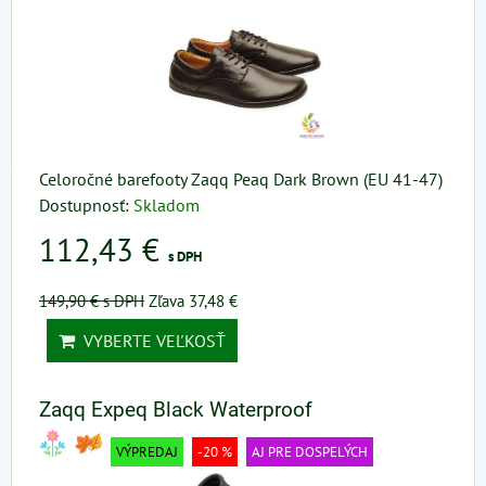
Celoročné barefooty Zaqq Peaq Dark Brown (EU 41-47)
Dostupnosť:
Skladom
112,43 €
s DPH
149,90 €
s DPH
Zľava 37,48 €
VYBERTE VEĽKOSŤ
Zaqq Expeq Black Waterproof
VÝPREDAJ
-20 %
AJ PRE DOSPELÝCH