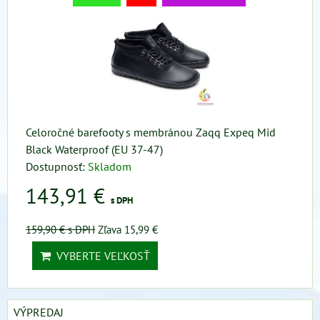
Celoročné barefooty s membránou Zaqq Expeq Mid
Black Waterproof (EU 37-47)
Dostupnosť:
Skladom
143,91 €
s DPH
159,90 €
s DPH
Zľava 15,99 €
VYBERTE VEĽKOSŤ
VÝPREDAJ