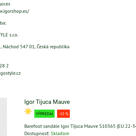
or.es
w.igorshop.es/
ba:
LE s.r.o.
 Náchod 547 01, Česká republika
428 2
gostyle.cz
Igor Tijuca Mauve
VÝPREDAJ
-15 %
Barefoot sandále Igor Tijuca Mauve S10365 (EU 22-3
Dostupnosť:
Skladom