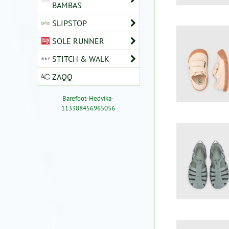
BAMBAS
SLIPSTOP
SOLE RUNNER
STITCH & WALK
ZAQQ
Barefoot-Hedvika-
113388456965056