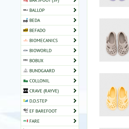
BAR3FOOT (3F)
BALLOP
BEDA
BEFADO
BIOMECANICS
BIOWORLD
BOBUX
BUNDGAARD
COLLONIL
CRAVE (RAYVE)
D.D.STEP
EF BAREFOOT
FARE