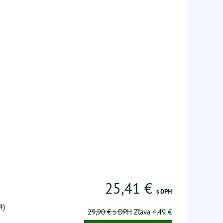
25,41 €
s DPH
4)
29,90 €
s DPH
Zľava 4,49 €