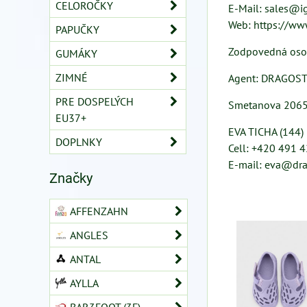
CELOROČKY
E-Mail: sales@ig
Web: https://ww
PAPUČKY
Zodpovedná oso
GUMÁKY
ZIMNÉ
Agent: DRAGOSTY
PRE DOSPELÝCH
Smetanova 2065,
EU37+
EVA TICHA (144)
DOPLNKY
Cell: +420 491 
E-mail: eva@dra
Značky
AFFENZAHN
ANGLES
ANTAL
AYLLA