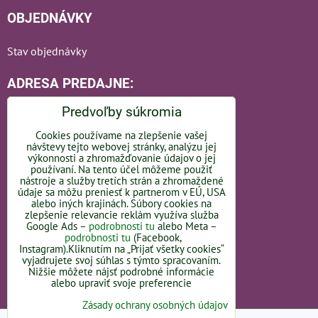
OBJEDNÁVKY
Stav objednávky
ADRESA PREDAJNE:
Predvoľby súkromia
Cookies používame na zlepšenie vašej
návštevy tejto webovej stránky, analýzu jej
Bratislavská 110
výkonnosti a zhromažďovanie údajov o jej
používaní. Na tento účel môžeme použiť
nástroje a služby tretích strán a zhromaždené
92101 Piešťany
údaje sa môžu preniesť k partnerom v EÚ, USA
alebo iných krajinách. Súbory cookies na
Slovakia
zlepšenie relevancie reklám využíva služba
Google Ads –
podrobnosti tu
alebo Meta –
podrobnosti tu
(Facebook,
OTVÁRACIE HODINY -
LINK
Instagram).Kliknutím na „Prijať všetky cookies“
vyjadrujete svoj súhlas s týmto spracovaním.
Nižšie môžete nájsť podrobné informácie
alebo upraviť svoje preferencie
Zásady ochrany osobných údajov