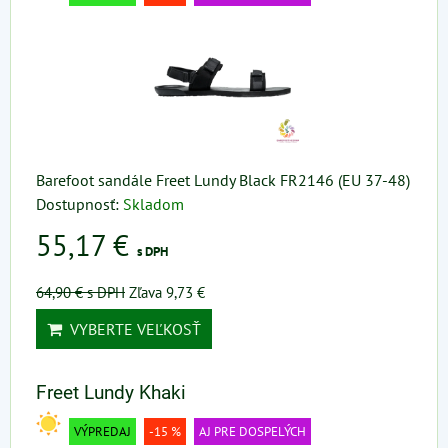
Barefoot sandále Freet Lundy Black FR2146 (EU 37-48)
Dostupnosť:
Skladom
55,17 €
s DPH
64,90 €
s DPH
Zľava 9,73 €
VYBERTE VEĽKOSŤ
Freet Lundy Khaki
VÝPREDAJ
-15 %
AJ PRE DOSPELÝCH