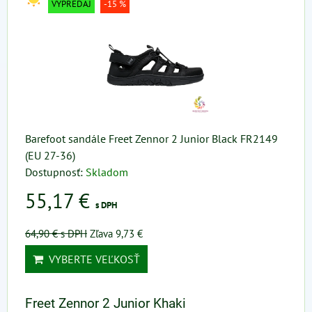
VÝPREDAJ
-15 %
Barefoot sandále Freet Zennor 2 Junior Black FR2149
(EU 27-36)
Dostupnosť:
Skladom
55,17 €
s DPH
64,90 €
s DPH
Zľava 9,73 €
VYBERTE VEĽKOSŤ
Freet Zennor 2 Junior Khaki