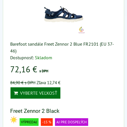
Barefoot sandále Freet Zennor 2 Blue FR2101 (EU 37-
46)
Dostupnosť:
Skladom
72,16 €
s DPH
84,90 €
s DPH
Zľava 12,74 €
VYBERTE VEĽKOSŤ
Freet Zennor 2 Black
VÝPREDAJ
-15 %
AJ PRE DOSPELÝCH