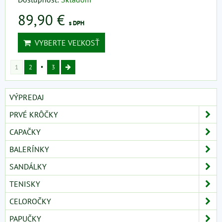
89,90 €
s DPH
VYBERTE VEĽKOSŤ
1
2
3
VÝPREDAJ
PRVÉ KRÔČKY
CAPAČKY
BALERÍNKY
SANDÁLKY
TENISKY
CELOROČKY
PAPUČKY