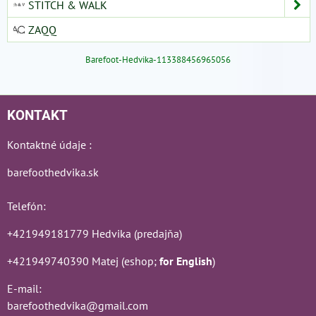
STITCH & WALK
ZAQQ
Barefoot-Hedvika-113388456965056
KONTAKT
Kontaktné údaje :
barefoothedvika.sk
Telefón:
+421949181779 Hedvika (predajňa)
+421949740390 Matej (eshop;
for English
)
E-mail:
barefoothedvika@gmail.com