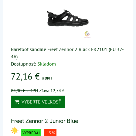
Barefoot sandále Freet Zennor 2 Black FR2101 (EU 37-
46)
Dostupnosť:
Skladom
72,16 €
s DPH
84,90 €
s DPH
Zľava 12,74 €
VYBERTE VEĽKOSŤ
Freet Zennor 2 Junior Blue
VÝPREDAJ
-15 %