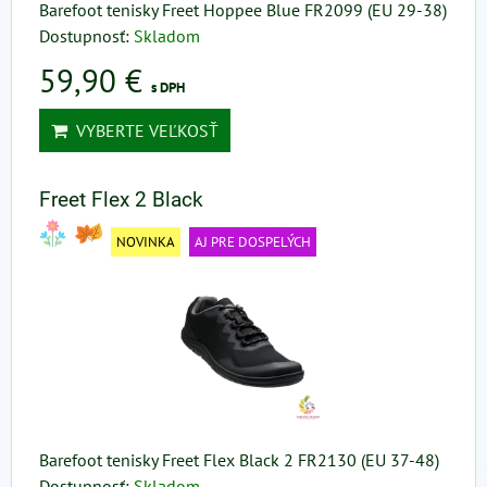
Barefoot tenisky Freet Hoppee Blue FR2099 (EU 29-38)
Dostupnosť:
Skladom
59,90 €
s DPH
VYBERTE VEĽKOSŤ
Freet Flex 2 Black
NOVINKA
AJ PRE DOSPELÝCH
Barefoot tenisky Freet Flex Black 2 FR2130 (EU 37-48)
Dostupnosť:
Skladom