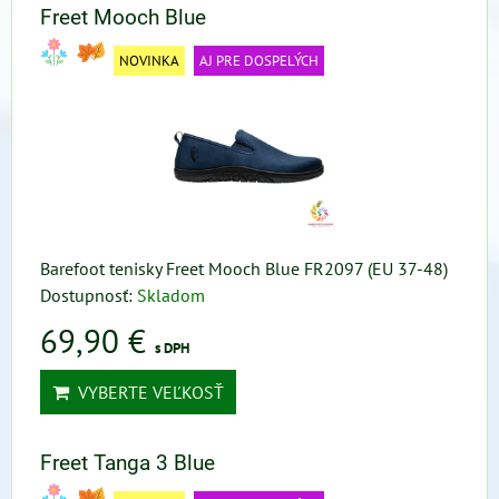
Freet Mooch Blue
NOVINKA
AJ PRE DOSPELÝCH
Barefoot tenisky Freet Mooch Blue FR2097 (EU 37-48)
Dostupnosť:
Skladom
69,90 €
s DPH
VYBERTE VEĽKOSŤ
Freet Tanga 3 Blue