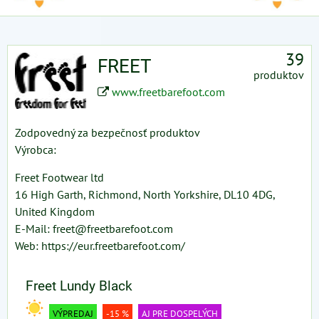
39
FREET
produktov
www.freetbarefoot.com
Zodpovedný za bezpečnosť produktov
Výrobca:
Freet Footwear ltd
16 High Garth, Richmond, North Yorkshire, DL10 4DG,
United Kingdom
E-Mail: freet@freetbarefoot.com
Web: https://eur.freetbarefoot.com/
Freet Lundy Black
VÝPREDAJ
-15 %
AJ PRE DOSPELÝCH