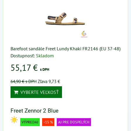
Barefoot sandále Freet Lundy Khaki FR2146 (EU 37-48)
Dostupnosť:
Skladom
55,17 €
s DPH
64,90 €
s DPH
Zľava 9,73 €
VYBERTE VEĽKOSŤ
Freet Zennor 2 Blue
VÝPREDAJ
-15 %
AJ PRE DOSPELÝCH