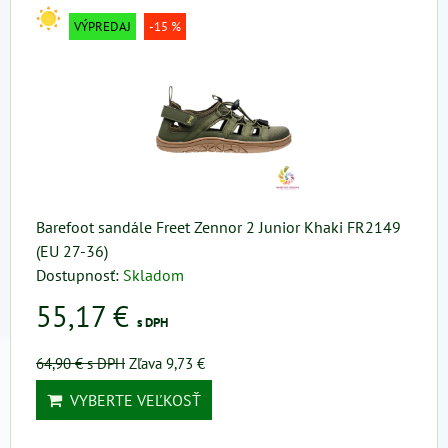
VÝPREDAJ
-15 %
Barefoot sandále Freet Zennor 2 Junior Khaki FR2149
(EU 27-36)
Dostupnosť:
Skladom
55,17 €
s DPH
64,90 €
s DPH
Zľava 9,73 €
VYBERTE VEĽKOSŤ